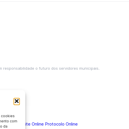
m responsabilidade o futuro dos servidores municipais.
 cookies
imento com
 Doença
Holerite Online
Protocolo Online
o da