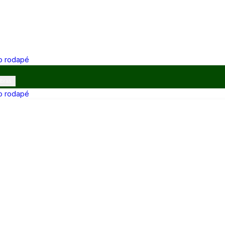
 o rodapé
ibras
 o rodapé
12h e 13h–17h