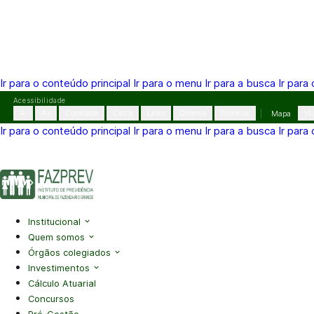
Ir para o conteúdo principal
Ir para o menu
Ir para a busca
Ir para
Pular
Acessibilidade
para
A-
A+
Contraste
Cinza
Links
Dislexia
Reiniciar
Mapa
VL
o
Ir para o conteúdo principal
Ir para o menu
Ir para a busca
Ir para
conteúdo
(41) 3995-2146
contato@fazprev.pr.gov.br
Seg-Sex: 08h–
Acessibilidade
|
Mapa do Site
|
Privacidade
Institucional
Quem somos
Órgãos colegiados
Investimentos
Cálculo Atuarial
Concursos