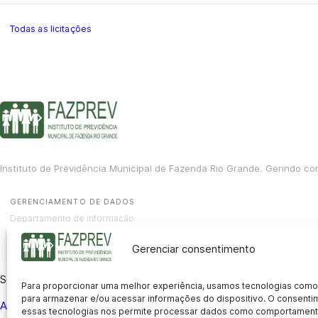
Todas as licitações
Instituto de Previdência Municipal de Fazenda Rio Grande. Gerindo co
GERENCIAMENTO DE DADOS
Departamento de informação
contato@fazprev.pr.gov.br
(41) 3995-2146
Gerenciar consentimento
Serviços
Para proporcionar uma melhor experiência, usamos tecnologias como
para armazenar e/ou acessar informações do dispositivo. O consent
Aposentadoria
Pensão por Morte
Benefício por Invalidez
Auxílio
essas tecnologias nos permite processar dados como comportament