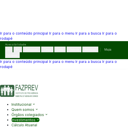
Ir para o conteúdo principal
Ir para o menu
Ir para a busca
Ir para o
rodapé
Pular
Acessibilidade
para
A-
A+
Contraste
Cinza
Links
Dislexia
Reiniciar
Mapa
o
VLibras
conteúdo
Ir para o conteúdo principal
Ir para o menu
Ir para a busca
Ir para o
rodapé
(41) 3995-2146
contato@fazprev.pr.gov.br
Seg-Sex: 08h–12h e
13h–17h
Acessibilidade
|
Mapa do Site
|
Privacidade
Institucional
Quem somos
Órgãos colegiados
Investimentos
Cálculo Atuarial