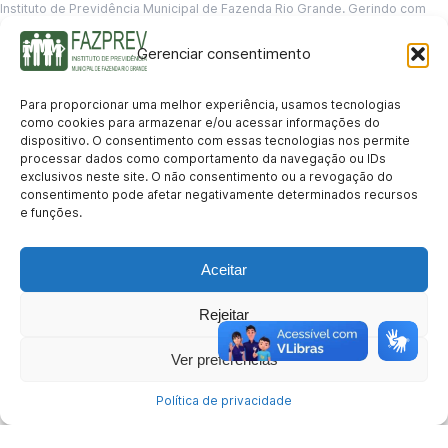
Instituto de Previdência Municipal de Fazenda Rio Grande. Gerindo com
responsabilidade o futuro dos servidores municipais.
Gerenciar consentimento
GERENCIAMENTO DE DADOS
Departamento de informação
Para proporcionar uma melhor experiência, usamos tecnologias
contato@fazprev.pr.gov.br
como cookies para armazenar e/ou acessar informações do
(41) 3995-2146
dispositivo. O consentimento com essas tecnologias nos permite
processar dados como comportamento da navegação ou IDs
Serviços
exclusivos neste site. O não consentimento ou a revogação do
consentimento pode afetar negativamente determinados recursos
Aposentadoria
Pensão por Morte
Benefício por Invalidez
Auxílio Doença
e funções.
Holerite Online
Protocolo Online
Transparência
Aceitar
Portal da Transparência
Licitações
Pró-Gestão RPPS
Acesso a
informação
Rejeitar
Institucional
Ver preferências
História
Missão e Visão
Notícias
Concursos
Fale Conosco
Acessibilidade
Mapa do Site
Política de Privacidade
© 2026 FAZPREV – Instituto de Previdência Municipal de Fazenda Rio
Política de privacidade
Grande.
CNPJ: 05.145.721/0001-03 | Avenida Araucárias, 177, Sala 105 – Eucaliptos, Fazenda Rio