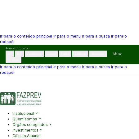
Ir para o conteúdo principal
Ir para o menu
Ir para a busca
Ir para o
rodapé
Pular
Acessibilidade
para
A-
A+
Contraste
Cinza
Links
Dislexia
Reiniciar
Mapa
o
VLibras
conteúdo
Ir para o conteúdo principal
Ir para o menu
Ir para a busca
Ir para o
rodapé
(41) 3995-2146
contato@fazprev.pr.gov.br
Seg-Sex: 08h–12h e
13h–17h
Acessibilidade
|
Mapa do Site
|
Privacidade
Institucional
Quem somos
Órgãos colegiados
Investimentos
Cálculo Atuarial