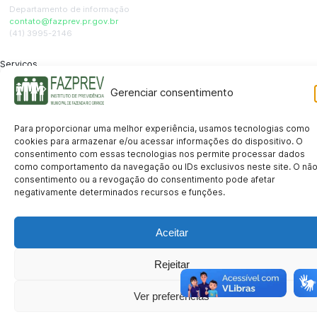
Departamento de informação
contato@fazprev.pr.gov.br
(41) 3995-2146
Serviços
Aposentadoria
Pensão por Morte
Benefício por Invalidez
Auxílio Doença
Gerenciar consentimento
Holerite Online
Protocolo Online
Transparência
Para proporcionar uma melhor experiência, usamos tecnologias como
cookies para armazenar e/ou acessar informações do dispositivo. O
Portal da Transparência
Licitações
Pró-Gestão RPPS
Acesso a
consentimento com essas tecnologias nos permite processar dados
informação
como comportamento da navegação ou IDs exclusivos neste site. O nã
Institucional
consentimento ou a revogação do consentimento pode afetar
negativamente determinados recursos e funções.
História
Missão e Visão
Notícias
Concursos
Fale Conosco
Acessibilidade
Mapa do Site
Política de Privacidade
© 2026 FAZPREV – Instituto de Previdência Municipal de Fazenda Rio
Aceitar
Grande.
CNPJ: 05.145.721/0001-03 | Avenida Araucárias, 177, Sala 105 – Eucaliptos, Fazenda Rio
Grande/PR – CEP 83.820-071
Rejeitar
Privacidade
Termos de Uso
Acessibilidade
Ver preferências