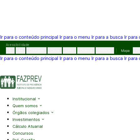
Ir para o conteúdo principal
Ir para o menu
Ir para a busca
Ir para
Pular
Acessibilidade
para
A-
A+
Contraste
Cinza
Links
Dislexia
Reiniciar
Mapa
VL
o
Ir para o conteúdo principal
Ir para o menu
Ir para a busca
Ir para
conteúdo
(41) 3995-2146
contato@fazprev.pr.gov.br
Seg-Sex: 08h–
Acessibilidade
|
Mapa do Site
|
Privacidade
Institucional
Quem somos
Órgãos colegiados
Investimentos
Cálculo Atuarial
Concursos