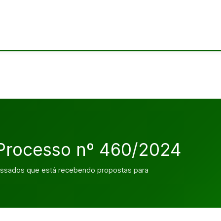
 Processo nº 460/2024
essados que está recebendo propostas para