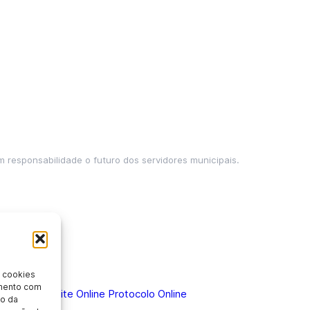
m responsabilidade o futuro dos servidores municipais.
 cookies
imento com
 Doença
Holerite Online
Protocolo Online
o da