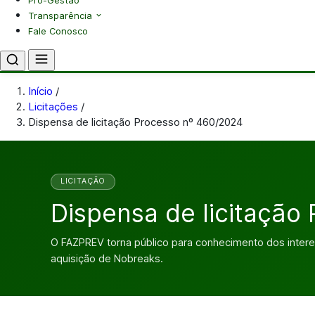
Pró-Gestão
Transparência
Fale Conosco
Início
/
Licitações
/
Dispensa de licitação Processo nº 460/2024
LICITAÇÃO
Dispensa de licitação
O FAZPREV torna público para conhecimento dos inter
aquisição de Nobreaks.