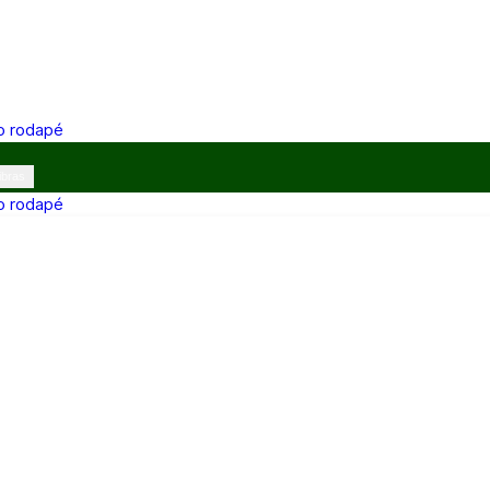
 o rodapé
ibras
 o rodapé
12h e 13h–17h