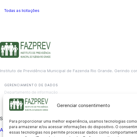
Todas as licitações
Instituto de Previdência Municipal de Fazenda Rio Grande. Gerindo co
GERENCIAMENTO DE DADOS
Departamento de informação
contato@fazprev.pr.gov.br
(41) 3995-2146
Gerenciar consentimento
Serviços
Para proporcionar uma melhor experiência, usamos tecnologias como
para armazenar e/ou acessar informações do dispositivo. O consent
Aposentadoria
Pensão por Morte
Benefício por Invalidez
Auxílio
essas tecnologias nos permite processar dados como comportament