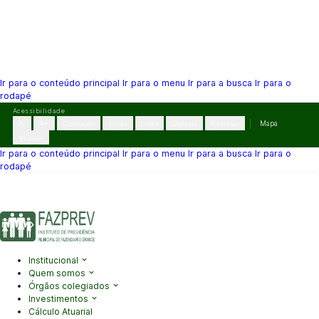
Ir para o conteúdo principal
Ir para o menu
Ir para a busca
Ir para o
rodapé
Pular
Acessibilidade
para
A-
A+
Contraste
Cinza
Links
Dislexia
Reiniciar
Mapa
o
VLibras
conteúdo
Ir para o conteúdo principal
Ir para o menu
Ir para a busca
Ir para o
rodapé
(41) 3995-2146
contato@fazprev.pr.gov.br
Seg-Sex: 08h–12h e
13h–17h
Acessibilidade
|
Mapa do Site
|
Privacidade
Institucional
Quem somos
Órgãos colegiados
Investimentos
Cálculo Atuarial