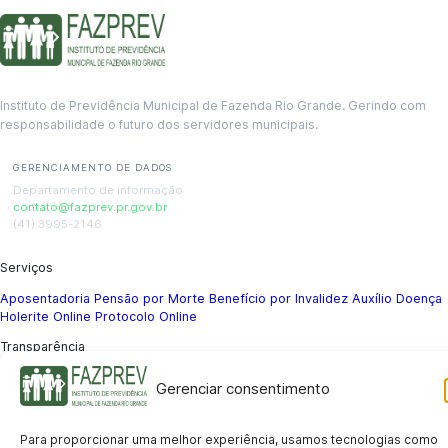
Instituto de Previdência Municipal de Fazenda Rio Grande. Gerindo com
responsabilidade o futuro dos servidores municipais.
GERENCIAMENTO DE DADOS
Departamento de informação
contato@fazprev.pr.gov.br
(41) 3995-2146
Serviços
Aposentadoria
Pensão por Morte
Benefício por Invalidez
Auxílio Doença
Holerite Online
Protocolo Online
Transparência
Portal da Transparência
Licitações
Pró-Gestão RPPS
Acesso a
Gerenciar consentimento
informação
Institucional
Para proporcionar uma melhor experiência, usamos tecnologias como