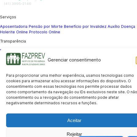
(41) 3995-2146
Serviços
Aposentadoria
Pensão por Morte
Benefício por Invalidez
Auxílio Doença
Holerite Online
Protocolo Online
Transparência
Portal da Transparência
Licitações
Pró-Gestão RPPS
Acesso a
informação
Gerenciar consentimento
Institucional
História
Missão e Visão
Notícias
Concursos
Fale Conosco
Acessibilidade
Para proporcionar uma melhor experiência, usamos tecnologias como
Mapa do Site
Política de Privacidade
cookies para armazenar e/ou acessar informações do dispositivo. O
© 2026 FAZPREV – Instituto de Previdência Municipal de Fazenda Rio
consentimento com essas tecnologias nos permite processar dados
Grande.
como comportamento da navegação ou IDs exclusivos neste site. O nã
consentimento ou a revogação do consentimento pode afetar
CNPJ: 05.145.721/0001-03 | Avenida Araucárias, 177, Sala 105 – Eucaliptos, Fazenda Rio
Grande/PR – CEP 83.820-071
negativamente determinados recursos e funções.
Privacidade
Termos de Uso
Acessibilidade
Aceitar
Rejeitar