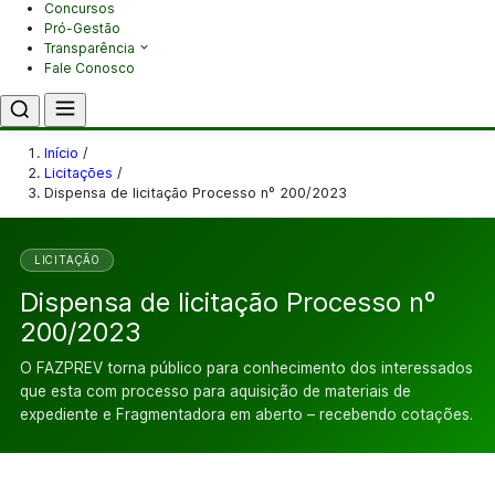
Concursos
Pró-Gestão
Transparência
Fale Conosco
Início
/
Licitações
/
Dispensa de licitação Processo nº 200/2023
LICITAÇÃO
Dispensa de licitação Processo nº
200/2023
O FAZPREV torna público para conhecimento dos interessados
que esta com processo para aquisição de materiais de
expediente e Fragmentadora em aberto – recebendo cotações.