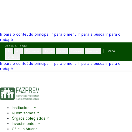
Ir para o conteúdo principal
Ir para o menu
Ir para a busca
Ir para o
rodapé
Pular
Acessibilidade
para
A-
A+
Contraste
Cinza
Links
Dislexia
Reiniciar
Mapa
o
VLibras
conteúdo
Ir para o conteúdo principal
Ir para o menu
Ir para a busca
Ir para o
rodapé
(41) 3995-2146
contato@fazprev.pr.gov.br
Seg-Sex: 08h–12h e
13h–17h
Acessibilidade
|
Mapa do Site
|
Privacidade
Institucional
Quem somos
Órgãos colegiados
Investimentos
Cálculo Atuarial