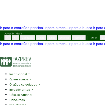
Ir para o conteúdo principal
Ir para o menu
Ir para a busca
Ir para
Pular
Acessibilidade
para
A-
A+
Contraste
Cinza
Links
Dislexia
Reiniciar
Mapa
VL
o
Ir para o conteúdo principal
Ir para o menu
Ir para a busca
Ir para
conteúdo
(41) 3995-2146
contato@fazprev.pr.gov.br
Seg-Sex: 08h–
Acessibilidade
|
Mapa do Site
|
Privacidade
Institucional
Quem somos
Órgãos colegiados
Investimentos
Cálculo Atuarial
Concursos