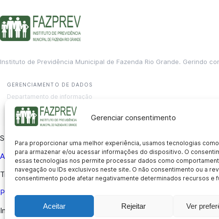
Instituto de Previdência Municipal de Fazenda Rio Grande. Gerindo co
GERENCIAMENTO DE DADOS
Departamento de informação
contato@fazprev.pr.gov.br
(41) 3995-2146
Gerenciar consentimento
Serviços
Para proporcionar uma melhor experiência, usamos tecnologias como
para armazenar e/ou acessar informações do dispositivo. O consent
Aposentadoria
Pensão por Morte
Benefício por Invalidez
Auxílio
essas tecnologias nos permite processar dados como comportament
navegação ou IDs exclusivos neste site. O não consentimento ou a r
Transparência
consentimento pode afetar negativamente determinados recursos e f
Portal da Transparência
Licitações
Pró-Gestão RPPS
Acesso a i
Aceitar
Rejeitar
Ver prefe
Institucional