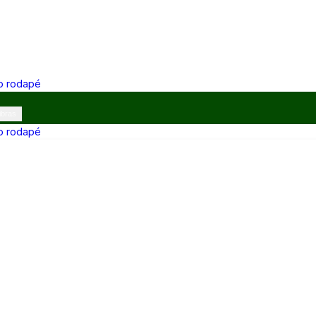
 o rodapé
ibras
 o rodapé
12h e 13h–17h