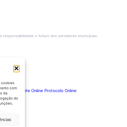
m responsabilidade o futuro dos servidores municipais.
 cookies
imento com
 Doença
Holerite Online
Protocolo Online
o da
evogação do
unções.
nformação
rências