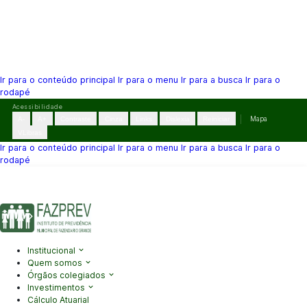
Ir para o conteúdo principal
Ir para o menu
Ir para a busca
Ir para o
rodapé
Pular
Acessibilidade
para
A-
A+
Contraste
Cinza
Links
Dislexia
Reiniciar
Mapa
o
VLibras
conteúdo
Ir para o conteúdo principal
Ir para o menu
Ir para a busca
Ir para o
rodapé
(41) 3995-2146
contato@fazprev.pr.gov.br
Seg-Sex: 08h–12h e
13h–17h
Acessibilidade
|
Mapa do Site
|
Privacidade
Institucional
Quem somos
Órgãos colegiados
Investimentos
Cálculo Atuarial