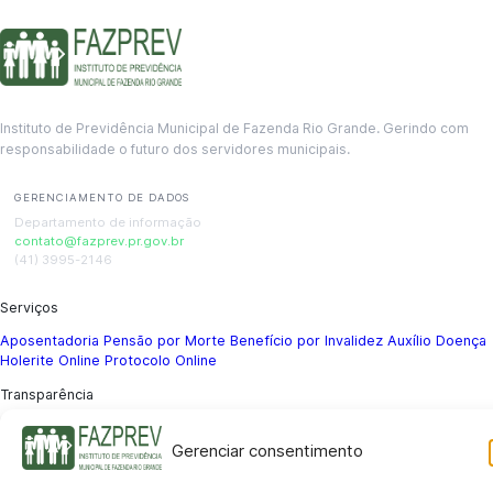
Instituto de Previdência Municipal de Fazenda Rio Grande. Gerindo com
responsabilidade o futuro dos servidores municipais.
GERENCIAMENTO DE DADOS
Departamento de informação
contato@fazprev.pr.gov.br
(41) 3995-2146
Serviços
Aposentadoria
Pensão por Morte
Benefício por Invalidez
Auxílio Doença
Holerite Online
Protocolo Online
Transparência
Portal da Transparência
Licitações
Pró-Gestão RPPS
Acesso a
informação
Gerenciar consentimento
Institucional