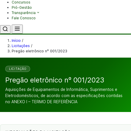
Concursos
Pró-Gestão
Transparência
Fale Conosco
Início
/
Licitações
/
Pregão eletrônico nº 001/2023
LICITAÇÃO
Pregão eletrônico nº 001/2023
Aquisições de Equipamentos de Informática, Suprimentos e
Eletrodomésticos, de acordo com as especificações contidas
no ANEXO I – TERMO DE REFERÊNCIA