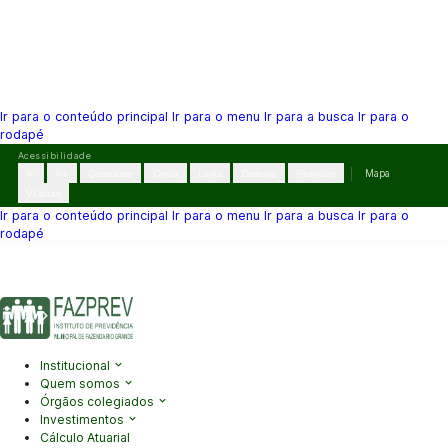
Ir para o conteúdo principal
Ir para o menu
Ir para a busca
Ir para o
rodapé
Pular
Acessibilidade
para
A-
A+
Contraste
Cinza
Links
Dislexia
Reiniciar
Mapa
o
VLibras
conteúdo
Ir para o conteúdo principal
Ir para o menu
Ir para a busca
Ir para o
rodapé
(41) 3995-2146
contato@fazprev.pr.gov.br
Seg-Sex: 08h–12h e
13h–17h
Acessibilidade
|
Mapa do Site
|
Privacidade
Institucional
Quem somos
Órgãos colegiados
Investimentos
Cálculo Atuarial