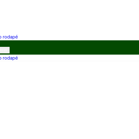
 o rodapé
ibras
 o rodapé
12h e 13h–17h