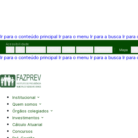
Ir para o conteúdo principal
Ir para o menu
Ir para a busca
Ir para
Pular
Acessibilidade
para
A-
A+
Contraste
Cinza
Links
Dislexia
Reiniciar
Mapa
VL
o
Ir para o conteúdo principal
Ir para o menu
Ir para a busca
Ir para
conteúdo
(41) 3995-2146
contato@fazprev.pr.gov.br
Seg-Sex: 08h–
Acessibilidade
|
Mapa do Site
|
Privacidade
Institucional
Quem somos
Órgãos colegiados
Investimentos
Cálculo Atuarial
Concursos