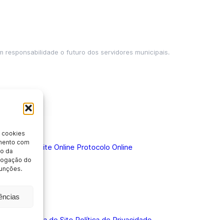
m responsabilidade o futuro dos servidores municipais.
 cookies
imento com
 Doença
Holerite Online
Protocolo Online
o da
evogação do
unções.
nformação
rências
bilidade
Mapa do Site
Política de Privacidade