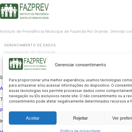
Instituto de Previdência Municipal de Fazenda Rio Grande. Gerindo co
GERENCIAMENTO DE DADOS
Departamento de informação
contato@fazprev.pr.gov.br
(41) 3995-2146
Gerenciar consentimento
Serviços
Para proporcionar uma melhor experiência, usamos tecnologias como
para armazenar e/ou acessar informações do dispositivo. O consent
Aposentadoria
Pensão por Morte
Benefício por Invalidez
Auxílio
essas tecnologias nos permite processar dados como comportament
navegação ou IDs exclusivos neste site. O não consentimento ou a r
Transparência
consentimento pode afetar negativamente determinados recursos e f
Portal da Transparência
Licitações
Pró-Gestão RPPS
Acesso a i
Aceitar
Rejeitar
Ver prefe
Institucional
Política de privacidade
História
Missão e Visão
Notícias
Concursos
Fale Conosco
Acessi