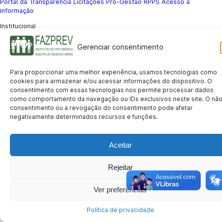
Portal da Transparência
Licitações
Pró-Gestão RPPS
Acesso a
informação
Institucional
História
Missão e Visão
Notícias
Concursos
Fale Conosco
Acessibilidade
Gerenciar consentimento
Mapa do Site
Política de Privacidade
© 2026 FAZPREV – Instituto de Previdência Municipal de Fazenda Rio
Grande.
Para proporcionar uma melhor experiência, usamos tecnologias como
CNPJ: 05.145.721/0001-03 | Avenida Araucárias, 177, Sala 105 – Eucaliptos, Fazenda Rio
cookies para armazenar e/ou acessar informações do dispositivo. O
Grande/PR – CEP 83.820-071
consentimento com essas tecnologias nos permite processar dados
Privacidade
Termos de Uso
Acessibilidade
como comportamento da navegação ou IDs exclusivos neste site. O nã
consentimento ou a revogação do consentimento pode afetar
negativamente determinados recursos e funções.
Aceitar
Rejeitar
Ver preferências
Política de privacidade