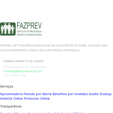
Instituto de Previdência Municipal de Fazenda Rio Grande. Gerindo com
responsabilidade o futuro dos servidores municipais.
GERENCIAMENTO DE DADOS
Departamento de informação
contato@fazprev.pr.gov.br
(41) 3995-2146
Serviços
Aposentadoria
Pensão por Morte
Benefício por Invalidez
Auxílio Doença
Holerite Online
Protocolo Online
Transparência