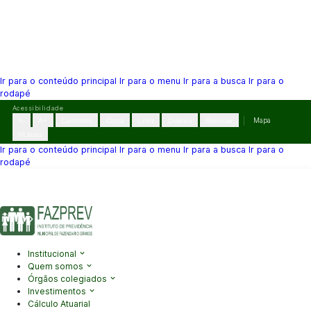
Ir para o conteúdo principal
Ir para o menu
Ir para a busca
Ir para o
rodapé
Pular
Acessibilidade
para
A-
A+
Contraste
Cinza
Links
Dislexia
Reiniciar
Mapa
o
VLibras
conteúdo
Ir para o conteúdo principal
Ir para o menu
Ir para a busca
Ir para o
rodapé
(41) 3995-2146
contato@fazprev.pr.gov.br
Seg-Sex: 08h–12h e
13h–17h
Acessibilidade
|
Mapa do Site
|
Privacidade
Institucional
Quem somos
Órgãos colegiados
Investimentos
Cálculo Atuarial