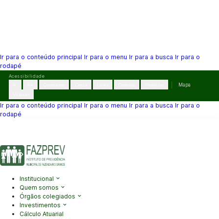
Ir para o conteúdo principal
Ir para o menu
Ir para a busca
Ir para o
rodapé
Pular
Acessibilidade
para
A-
A+
Contraste
Cinza
Links
Dislexia
Reiniciar
Mapa
o
VLibras
conteúdo
Ir para o conteúdo principal
Ir para o menu
Ir para a busca
Ir para o
rodapé
(41) 3995-2146
contato@fazprev.pr.gov.br
Seg-Sex: 08h–12h e
13h–17h
Acessibilidade
|
Mapa do Site
|
Privacidade
Institucional
Quem somos
Órgãos colegiados
Investimentos
Cálculo Atuarial