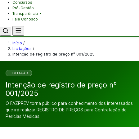
Concursos
Pró-Gestão
Transparência
Fale Conosco
Início
/
Licitações
/
Intenção de registro de preço nº 001/2025
LICITAÇÃO
Intenção de registro de preço nº
001/2025
O FAZPREV torna público para conhecimento dos interessados
que irá realizar REGISTRO DE PREÇOS para Contratação de
Perícias Médicas.