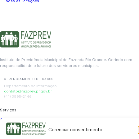
Todas as licitações
Instituto de Previdência Municipal de Fazenda Rio Grande. Gerindo com
responsabilidade o futuro dos servidores municipais.
GERENCIAMENTO DE DADOS
Departamento de informação
contato@fazprev.pr.gov.br
(41) 3995-2146
Serviços
Aposentadoria
Pensão por Morte
Benefício por Invalidez
Auxílio Doença
Holerite Online
Protocolo Online
Gerenciar consentimento
Transparência