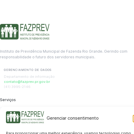
Instituto de Previdência Municipal de Fazenda Rio Grande. Gerindo com
responsabilidade o futuro dos servidores municipais.
GERENCIAMENTO DE DADOS
Departamento de informação
contato@fazprev.pr.gov.br
(41) 3995-2146
Serviços
Aposentadoria
Pensão por Morte
Benefício por Invalidez
Auxílio Doença
Holerite Online
Protocolo Online
Gerenciar consentimento
Transparência
Portal da Transparência
Licitações
Pró-Gestão RPPS
Acesso a
Para proporcionar uma melhor experiência, usamos tecnologias como