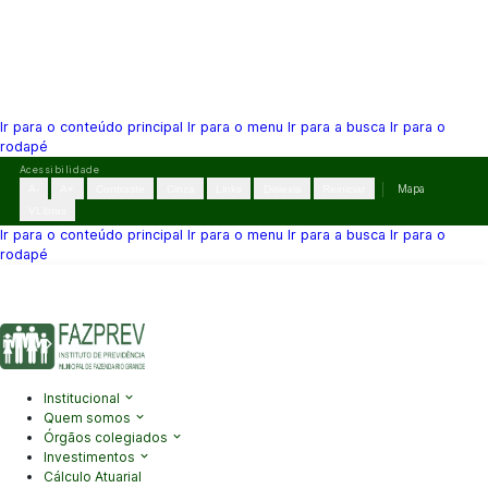
Ir para o conteúdo principal
Ir para o menu
Ir para a busca
Ir para o
rodapé
Pular
Acessibilidade
para
A-
A+
Contraste
Cinza
Links
Dislexia
Reiniciar
Mapa
o
VLibras
conteúdo
Ir para o conteúdo principal
Ir para o menu
Ir para a busca
Ir para o
rodapé
(41) 3995-2146
contato@fazprev.pr.gov.br
Seg-Sex: 08h–12h e
13h–17h
Acessibilidade
|
Mapa do Site
|
Privacidade
Institucional
Quem somos
Órgãos colegiados
Investimentos
Cálculo Atuarial