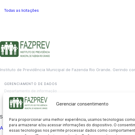
Todas as licitações
Instituto de Previdência Municipal de Fazenda Rio Grande. Gerindo co
GERENCIAMENTO DE DADOS
Departamento de informação
contato@fazprev.pr.gov.br
(41) 3995-2146
Gerenciar consentimento
Serviços
Para proporcionar uma melhor experiência, usamos tecnologias como
para armazenar e/ou acessar informações do dispositivo. O consent
Aposentadoria
Pensão por Morte
Benefício por Invalidez
Auxílio
essas tecnologias nos permite processar dados como comportament