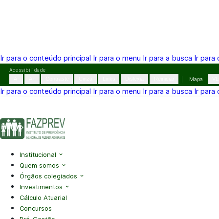
Ir para o conteúdo principal
Ir para o menu
Ir para a busca
Ir para
Pular
Acessibilidade
para
A-
A+
Contraste
Cinza
Links
Dislexia
Reiniciar
Mapa
VL
o
Ir para o conteúdo principal
Ir para o menu
Ir para a busca
Ir para
conteúdo
(41) 3995-2146
contato@fazprev.pr.gov.br
Seg-Sex: 08h–
Acessibilidade
|
Mapa do Site
|
Privacidade
Institucional
Quem somos
Órgãos colegiados
Investimentos
Cálculo Atuarial
Concursos