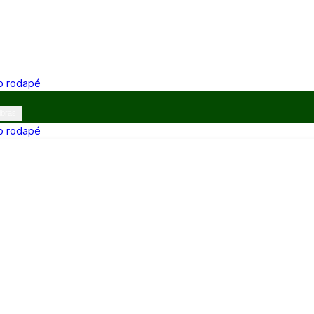
 o rodapé
ibras
 o rodapé
12h e 13h–17h