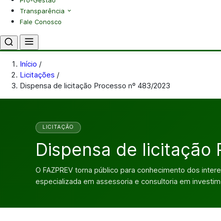
Pró-Gestão
Transparência
Fale Conosco
Início
/
Licitações
/
Dispensa de licitação Processo nº 483/2023
LICITAÇÃO
Dispensa de licitação
O FAZPREV torna público para conhecimento dos inter
especializada em assessoria e consultoria em investim