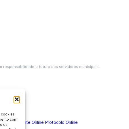
m responsabilidade o futuro dos servidores municipais.
 cookies
imento com
 Doença
Holerite Online
Protocolo Online
o da