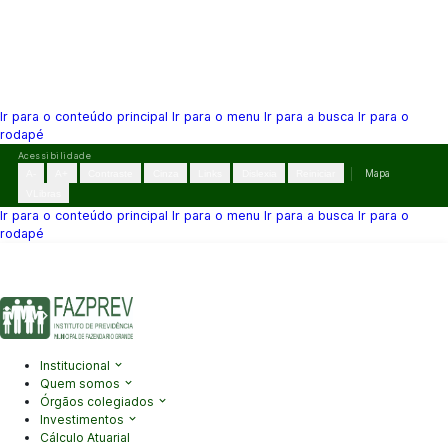
Ir para o conteúdo principal
Ir para o menu
Ir para a busca
Ir para o
rodapé
Pular
Acessibilidade
para
A-
A+
Contraste
Cinza
Links
Dislexia
Reiniciar
Mapa
o
VLibras
conteúdo
Ir para o conteúdo principal
Ir para o menu
Ir para a busca
Ir para o
rodapé
(41) 3995-2146
contato@fazprev.pr.gov.br
Seg-Sex: 08h–12h e
13h–17h
Acessibilidade
|
Mapa do Site
|
Privacidade
Institucional
Quem somos
Órgãos colegiados
Investimentos
Cálculo Atuarial