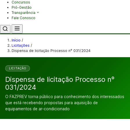
Concursos
Pró-Gestão
Transparência
Fale Conosco
Início
/
Licitações
/
Dispensa de licitação Processo nº 031/2024
LICITAÇÃO
Dispensa de licitação Processo nº
031/2024
O FAZPREV torna público para conhecimento dos interessados
que está recebendo propostas para aquisição de
equipamentos de ar-condicionado