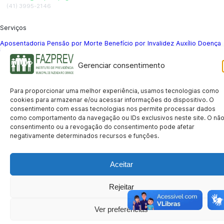
(41) 3995-2146
Serviços
Aposentadoria
Pensão por Morte
Benefício por Invalidez
Auxílio Doença
Holerite Online
Protocolo Online
Gerenciar consentimento
Transparência
Portal da Transparência
Licitações
Pró-Gestão RPPS
Acesso a
Para proporcionar uma melhor experiência, usamos tecnologias como
informação
cookies para armazenar e/ou acessar informações do dispositivo. O
Institucional
consentimento com essas tecnologias nos permite processar dados
como comportamento da navegação ou IDs exclusivos neste site. O nã
História
Missão e Visão
Notícias
Concursos
Fale Conosco
Acessibilidade
consentimento ou a revogação do consentimento pode afetar
Mapa do Site
Política de Privacidade
negativamente determinados recursos e funções.
© 2026 FAZPREV – Instituto de Previdência Municipal de Fazenda Rio
Grande.
CNPJ: 05.145.721/0001-03 | Avenida Araucárias, 177, Sala 105 – Eucaliptos, Fazenda Rio
Aceitar
Grande/PR – CEP 83.820-071
Privacidade
Termos de Uso
Acessibilidade
Rejeitar
Ver preferências