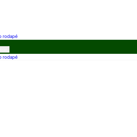
 o rodapé
ibras
 o rodapé
12h e 13h–17h