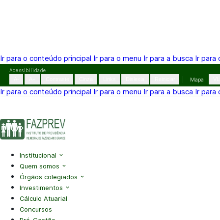
Ir para o conteúdo principal
Ir para o menu
Ir para a busca
Ir para
Pular
Acessibilidade
para
A-
A+
Contraste
Cinza
Links
Dislexia
Reiniciar
Mapa
VL
o
Ir para o conteúdo principal
Ir para o menu
Ir para a busca
Ir para
conteúdo
(41) 3995-2146
contato@fazprev.pr.gov.br
Seg-Sex: 08h–
Acessibilidade
|
Mapa do Site
|
Privacidade
Institucional
Quem somos
Órgãos colegiados
Investimentos
Cálculo Atuarial
Concursos