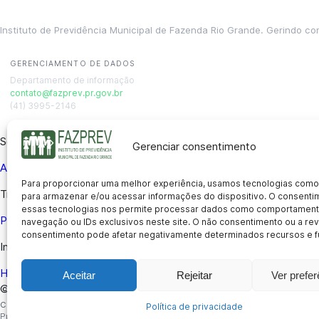
Instituto de Previdência Municipal de Fazenda Rio Grande. Gerindo co
GERENCIAMENTO DE DADOS
Departamento de informação
contato@fazprev.pr.gov.br
(41) 3995-2146
Serviços
Gerenciar consentimento
Aposentadoria
Pensão por Morte
Benefício por Invalidez
Auxílio
Para proporcionar uma melhor experiência, usamos tecnologias como
Transparência
para armazenar e/ou acessar informações do dispositivo. O consent
essas tecnologias nos permite processar dados como comportament
Portal da Transparência
Licitações
Pró-Gestão RPPS
Acesso a i
navegação ou IDs exclusivos neste site. O não consentimento ou a r
consentimento pode afetar negativamente determinados recursos e f
Institucional
História
Missão e Visão
Notícias
Concursos
Fale Conosco
Acessi
Aceitar
Rejeitar
Ver prefe
© 2026 FAZPREV – Instituto de Previdência Municipal de Fazend
CNPJ: 05.145.721/0001-03 | Avenida Araucárias, 177, Sala 105 – Eucaliptos, Fa
Política de privacidade
Privacidade
Termos de Uso
Acessibilidade