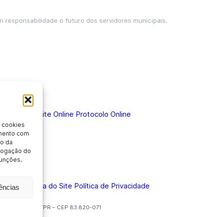
m responsabilidade o futuro dos servidores municipais.
 Doença
Holerite Online
Protocolo Online
 cookies
imento com
o da
nformação
evogação do
unções.
bilidade
Mapa do Site
Política de Privacidade
rências
a Rio Grande.
zenda Rio Grande/PR – CEP 83.820-071