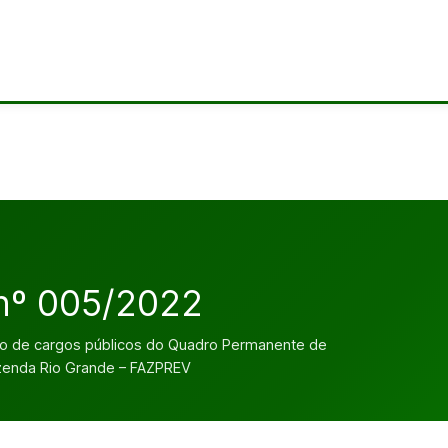
 nº 005/2022
to de cargos públicos do Quadro Permanente de
azenda Rio Grande – FAZPREV