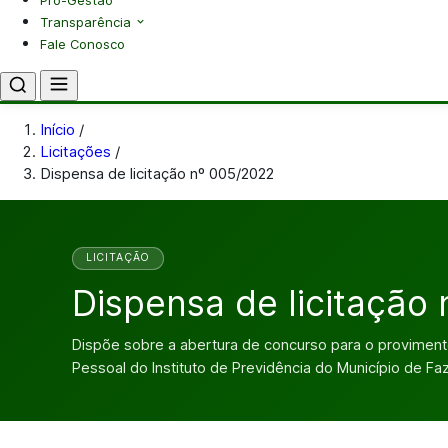
Pró-Gestão
Transparência
Fale Conosco
Início
/
Licitações
/
Dispensa de licitação nº 005/2022
LICITAÇÃO
Dispensa de licitação
Dispõe sobre a abertura de concurso para o provimen
Pessoal do Instituto de Previdência do Município de F