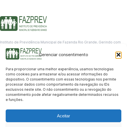
Instituto de Previdência Municipal de Fazenda Rio Grande. Gerindo com
responsabilidade o futuro dos servidores municipais.
Gerenciar consentimento
GERENCIAMENTO DE DADOS
Departamento de informação
Para proporcionar uma melhor experiência, usamos tecnologias
contato@fazprev.pr.gov.br
como cookies para armazenar e/ou acessar informações do
(41) 3995-2146
dispositivo. O consentimento com essas tecnologias nos permite
processar dados como comportamento da navegação ou IDs
Serviços
exclusivos neste site. O não consentimento ou a revogação do
consentimento pode afetar negativamente determinados recursos
Aposentadoria
Pensão por Morte
Benefício por Invalidez
Auxílio Doença
e funções.
Holerite Online
Protocolo Online
Transparência
Aceitar
Portal da Transparência
Licitações
Pró-Gestão RPPS
Acesso a
informação