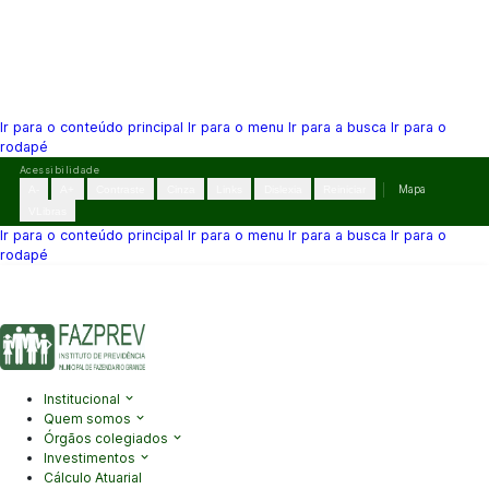
Ir para o conteúdo principal
Ir para o menu
Ir para a busca
Ir para o
rodapé
Pular
Acessibilidade
para
A-
A+
Contraste
Cinza
Links
Dislexia
Reiniciar
Mapa
o
VLibras
conteúdo
Ir para o conteúdo principal
Ir para o menu
Ir para a busca
Ir para o
rodapé
(41) 3995-2146
contato@fazprev.pr.gov.br
Seg-Sex: 08h–12h e
13h–17h
Acessibilidade
|
Mapa do Site
|
Privacidade
Institucional
Quem somos
Órgãos colegiados
Investimentos
Cálculo Atuarial