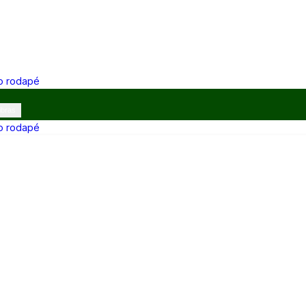
 o rodapé
ibras
 o rodapé
12h e 13h–17h