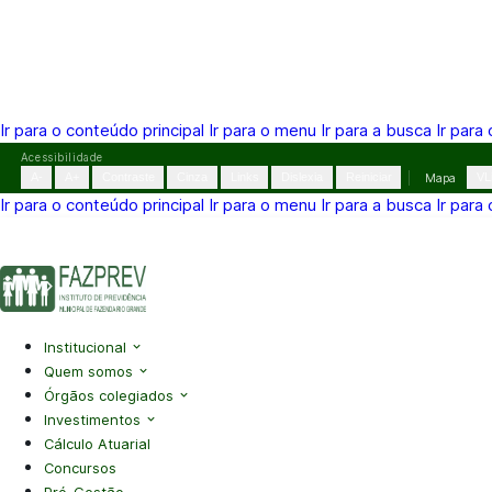
Ir para o conteúdo principal
Ir para o menu
Ir para a busca
Ir para
Pular
Acessibilidade
para
A-
A+
Contraste
Cinza
Links
Dislexia
Reiniciar
Mapa
VL
o
Ir para o conteúdo principal
Ir para o menu
Ir para a busca
Ir para
conteúdo
(41) 3995-2146
contato@fazprev.pr.gov.br
Seg-Sex: 08h–
Acessibilidade
|
Mapa do Site
|
Privacidade
Institucional
Quem somos
Órgãos colegiados
Investimentos
Cálculo Atuarial
Concursos