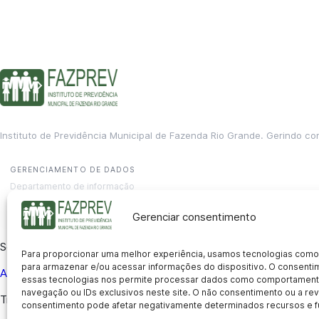
Instituto de Previdência Municipal de Fazenda Rio Grande. Gerindo co
GERENCIAMENTO DE DADOS
Departamento de informação
contato@fazprev.pr.gov.br
(41) 3995-2146
Gerenciar consentimento
Serviços
Para proporcionar uma melhor experiência, usamos tecnologias como
para armazenar e/ou acessar informações do dispositivo. O consent
Aposentadoria
Pensão por Morte
Benefício por Invalidez
Auxílio
essas tecnologias nos permite processar dados como comportament
navegação ou IDs exclusivos neste site. O não consentimento ou a r
Transparência
consentimento pode afetar negativamente determinados recursos e f