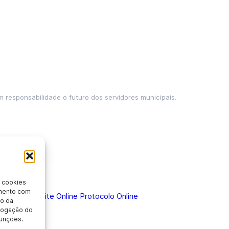
m responsabilidade o futuro dos servidores municipais.
 cookies
imento com
 Doença
Holerite Online
Protocolo Online
o da
evogação do
unções.