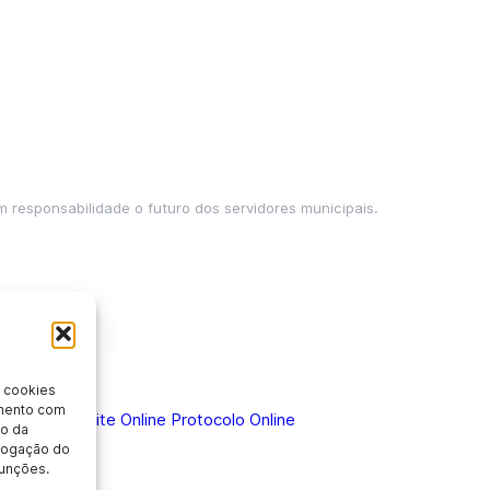
m responsabilidade o futuro dos servidores municipais.
 cookies
imento com
 Doença
Holerite Online
Protocolo Online
o da
evogação do
unções.