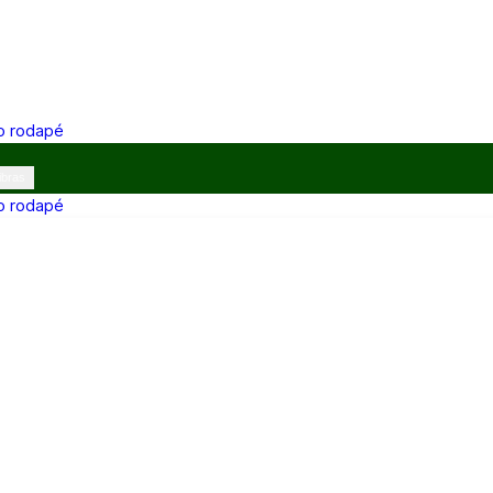
 o rodapé
ibras
 o rodapé
12h e 13h–17h