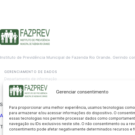
Instituto de Previdência Municipal de Fazenda Rio Grande. Gerindo co
GERENCIAMENTO DE DADOS
Departamento de informação
contato@fazprev.pr.gov.br
(41) 3995-2146
Gerenciar consentimento
Serviços
Para proporcionar uma melhor experiência, usamos tecnologias como
para armazenar e/ou acessar informações do dispositivo. O consent
Aposentadoria
Pensão por Morte
Benefício por Invalidez
Auxílio
essas tecnologias nos permite processar dados como comportament
navegação ou IDs exclusivos neste site. O não consentimento ou a r
Transparência
consentimento pode afetar negativamente determinados recursos e f