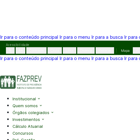
Ir para o conteúdo principal
Ir para o menu
Ir para a busca
Ir para
Pular
Acessibilidade
para
A-
A+
Contraste
Cinza
Links
Dislexia
Reiniciar
Mapa
VL
o
Ir para o conteúdo principal
Ir para o menu
Ir para a busca
Ir para
conteúdo
(41) 3995-2146
contato@fazprev.pr.gov.br
Seg-Sex: 08h–
Acessibilidade
|
Mapa do Site
|
Privacidade
Institucional
Quem somos
Órgãos colegiados
Investimentos
Cálculo Atuarial
Concursos