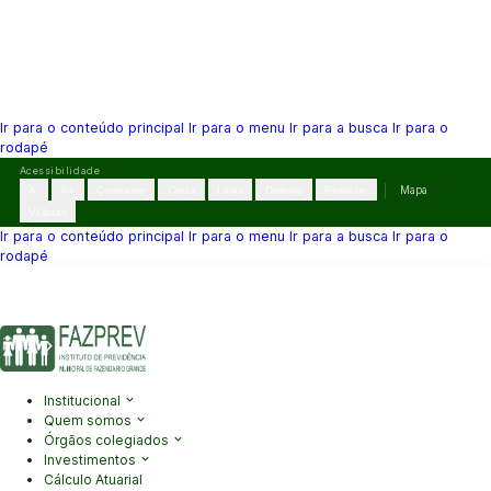
Ir para o conteúdo principal
Ir para o menu
Ir para a busca
Ir para o
rodapé
Pular
Acessibilidade
para
A-
A+
Contraste
Cinza
Links
Dislexia
Reiniciar
Mapa
o
VLibras
conteúdo
Ir para o conteúdo principal
Ir para o menu
Ir para a busca
Ir para o
rodapé
(41) 3995-2146
contato@fazprev.pr.gov.br
Seg-Sex: 08h–12h e
13h–17h
Acessibilidade
|
Mapa do Site
|
Privacidade
Institucional
Quem somos
Órgãos colegiados
Investimentos
Cálculo Atuarial