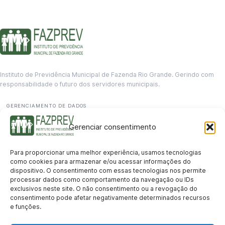
Instituto de Previdência Municipal de Fazenda Rio Grande. Gerindo com
responsabilidade o futuro dos servidores municipais.
GERENCIAMENTO DE DADOS
Departamento de informação
Gerenciar consentimento
contato@fazprev.pr.gov.br
(41) 3995-2146
Para proporcionar uma melhor experiência, usamos tecnologias
Serviços
como cookies para armazenar e/ou acessar informações do
dispositivo. O consentimento com essas tecnologias nos permite
Aposentadoria
Pensão por Morte
Benefício por Invalidez
Auxílio Doença
processar dados como comportamento da navegação ou IDs
Holerite Online
Protocolo Online
exclusivos neste site. O não consentimento ou a revogação do
Transparência
consentimento pode afetar negativamente determinados recursos
e funções.
Portal da Transparência
Licitações
Pró-Gestão RPPS
Acesso a
informação