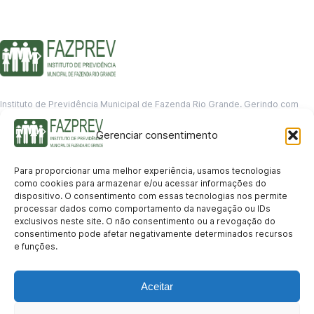
Instituto de Previdência Municipal de Fazenda Rio Grande. Gerindo com
responsabilidade o futuro dos servidores municipais.
Gerenciar consentimento
GERENCIAMENTO DE DADOS
Departamento de informação
Para proporcionar uma melhor experiência, usamos tecnologias
contato@fazprev.pr.gov.br
como cookies para armazenar e/ou acessar informações do
(41) 3995-2146
dispositivo. O consentimento com essas tecnologias nos permite
processar dados como comportamento da navegação ou IDs
Serviços
exclusivos neste site. O não consentimento ou a revogação do
consentimento pode afetar negativamente determinados recursos
Aposentadoria
Pensão por Morte
Benefício por Invalidez
Auxílio Doença
e funções.
Holerite Online
Protocolo Online
Transparência
Aceitar
Portal da Transparência
Licitações
Pró-Gestão RPPS
Acesso a
informação