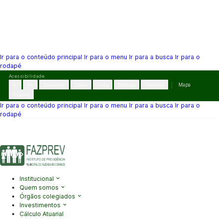
Ir para o conteúdo principal
Ir para o menu
Ir para a busca
Ir para o
rodapé
Pular
Acessibilidade
para
A-
A+
Contraste
Cinza
Links
Dislexia
Reiniciar
Mapa
o
VLibras
conteúdo
Ir para o conteúdo principal
Ir para o menu
Ir para a busca
Ir para o
rodapé
(41) 3995-2146
contato@fazprev.pr.gov.br
Seg-Sex: 08h–12h e
13h–17h
Acessibilidade
|
Mapa do Site
|
Privacidade
Institucional
Quem somos
Órgãos colegiados
Investimentos
Cálculo Atuarial