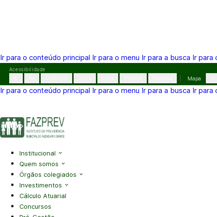
Ir para o conteúdo principal
Ir para o menu
Ir para a busca
Ir para
Pular
Acessibilidade
para
A-
A+
Contraste
Cinza
Links
Dislexia
Reiniciar
Mapa
VL
o
Ir para o conteúdo principal
Ir para o menu
Ir para a busca
Ir para
conteúdo
(41) 3995-2146
contato@fazprev.pr.gov.br
Seg-Sex: 08h–
Acessibilidade
|
Mapa do Site
|
Privacidade
Institucional
Quem somos
Órgãos colegiados
Investimentos
Cálculo Atuarial
Concursos