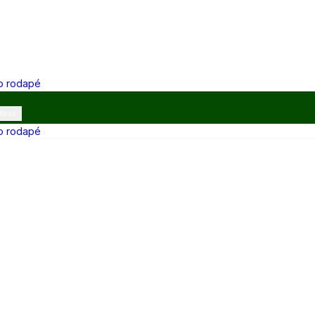
 o rodapé
ibras
 o rodapé
12h e 13h–17h