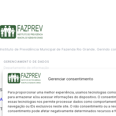
Instituto de Previdência Municipal de Fazenda Rio Grande. Gerindo co
GERENCIAMENTO DE DADOS
Departamento de informação
contato@fazprev.pr.gov.br
(41) 3995-2146
Gerenciar consentimento
Serviços
Para proporcionar uma melhor experiência, usamos tecnologias como
para armazenar e/ou acessar informações do dispositivo. O consent
Aposentadoria
Pensão por Morte
Benefício por Invalidez
Auxílio
essas tecnologias nos permite processar dados como comportament
navegação ou IDs exclusivos neste site. O não consentimento ou a r
Transparência
consentimento pode afetar negativamente determinados recursos e f