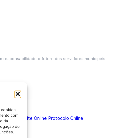
m responsabilidade o futuro dos servidores municipais.
 cookies
imento com
 Doença
Holerite Online
Protocolo Online
o da
evogação do
unções.