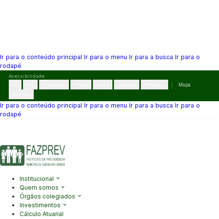
Ir para o conteúdo principal
Ir para o menu
Ir para a busca
Ir para o
rodapé
Pular
Acessibilidade
para
A-
A+
Contraste
Cinza
Links
Dislexia
Reiniciar
Mapa
o
VLibras
conteúdo
Ir para o conteúdo principal
Ir para o menu
Ir para a busca
Ir para o
rodapé
(41) 3995-2146
contato@fazprev.pr.gov.br
Seg-Sex: 08h–12h e
13h–17h
Acessibilidade
|
Mapa do Site
|
Privacidade
Institucional
Quem somos
Órgãos colegiados
Investimentos
Cálculo Atuarial