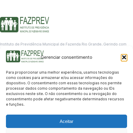
Instituto de Previdência Municipal de Fazenda Rio Grande. Gerindo com
responsabilidade o futuro dos servidores municipais.
Gerenciar consentimento
GERENCIAMENTO DE DADOS
Departamento de informação
Para proporcionar uma melhor experiência, usamos tecnologias
contato@fazprev.pr.gov.br
como cookies para armazenar e/ou acessar informações do
(41) 3995-2146
dispositivo. O consentimento com essas tecnologias nos permite
processar dados como comportamento da navegação ou IDs
Serviços
exclusivos neste site. O não consentimento ou a revogação do
consentimento pode afetar negativamente determinados recursos
Aposentadoria
Pensão por Morte
Benefício por Invalidez
Auxílio Doença
e funções.
Holerite Online
Protocolo Online
Transparência
Aceitar
Portal da Transparência
Licitações
Pró-Gestão RPPS
Acesso a
informação