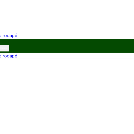
 o rodapé
ibras
 o rodapé
12h e 13h–17h