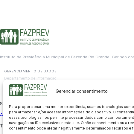
Instituto de Previdência Municipal de Fazenda Rio Grande. Gerindo co
GERENCIAMENTO DE DADOS
Departamento de informação
contato@fazprev.pr.gov.br
(41) 3995-2146
Gerenciar consentimento
Serviços
Para proporcionar uma melhor experiência, usamos tecnologias como
para armazenar e/ou acessar informações do dispositivo. O consent
Aposentadoria
Pensão por Morte
Benefício por Invalidez
Auxílio
essas tecnologias nos permite processar dados como comportament
navegação ou IDs exclusivos neste site. O não consentimento ou a r
Transparência
consentimento pode afetar negativamente determinados recursos e f