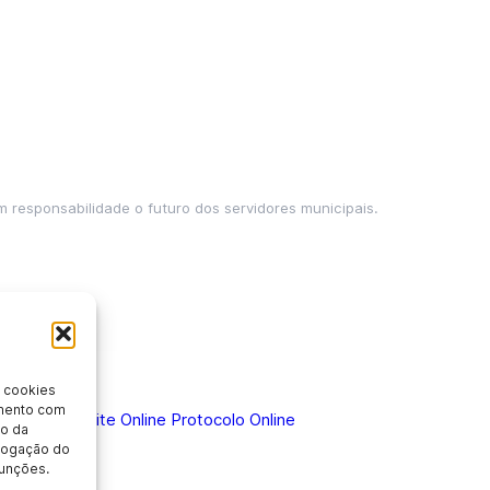
m responsabilidade o futuro dos servidores municipais.
 cookies
imento com
 Doença
Holerite Online
Protocolo Online
o da
evogação do
unções.