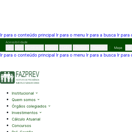
Ir para o conteúdo principal
Ir para o menu
Ir para a busca
Ir para
Pular
Acessibilidade
para
A-
A+
Contraste
Cinza
Links
Dislexia
Reiniciar
Mapa
VL
o
Ir para o conteúdo principal
Ir para o menu
Ir para a busca
Ir para
conteúdo
(41) 3995-2146
contato@fazprev.pr.gov.br
Seg-Sex: 08h–
Acessibilidade
|
Mapa do Site
|
Privacidade
Institucional
Quem somos
Órgãos colegiados
Investimentos
Cálculo Atuarial
Concursos