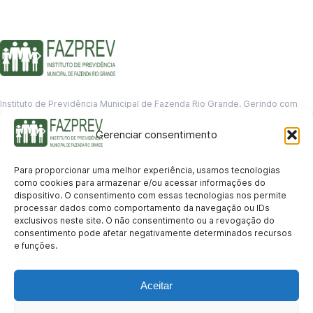
Instituto de Previdência Municipal de Fazenda Rio Grande. Gerindo com
responsabilidade o futuro dos servidores municipais.
Gerenciar consentimento
GERENCIAMENTO DE DADOS
Departamento de informação
Para proporcionar uma melhor experiência, usamos tecnologias
contato@fazprev.pr.gov.br
como cookies para armazenar e/ou acessar informações do
(41) 3995-2146
dispositivo. O consentimento com essas tecnologias nos permite
processar dados como comportamento da navegação ou IDs
Serviços
exclusivos neste site. O não consentimento ou a revogação do
consentimento pode afetar negativamente determinados recursos
Aposentadoria
Pensão por Morte
Benefício por Invalidez
Auxílio Doença
e funções.
Holerite Online
Protocolo Online
Transparência
Aceitar
Portal da Transparência
Licitações
Pró-Gestão RPPS
Acesso a
informação