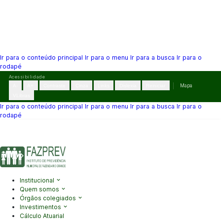
Ir para o conteúdo principal
Ir para o menu
Ir para a busca
Ir para o
rodapé
Pular
Acessibilidade
para
A-
A+
Contraste
Cinza
Links
Dislexia
Reiniciar
Mapa
o
VLibras
conteúdo
Ir para o conteúdo principal
Ir para o menu
Ir para a busca
Ir para o
rodapé
(41) 3995-2146
contato@fazprev.pr.gov.br
Seg-Sex: 08h–12h e
13h–17h
Acessibilidade
|
Mapa do Site
|
Privacidade
Institucional
Quem somos
Órgãos colegiados
Investimentos
Cálculo Atuarial