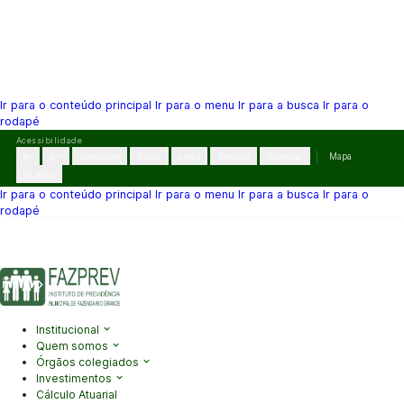
Ir para o conteúdo principal
Ir para o menu
Ir para a busca
Ir para o
rodapé
Pular
Acessibilidade
para
A-
A+
Contraste
Cinza
Links
Dislexia
Reiniciar
Mapa
o
VLibras
conteúdo
Ir para o conteúdo principal
Ir para o menu
Ir para a busca
Ir para o
rodapé
(41) 3995-2146
contato@fazprev.pr.gov.br
Seg-Sex: 08h–12h e
13h–17h
Acessibilidade
|
Mapa do Site
|
Privacidade
Institucional
Quem somos
Órgãos colegiados
Investimentos
Cálculo Atuarial