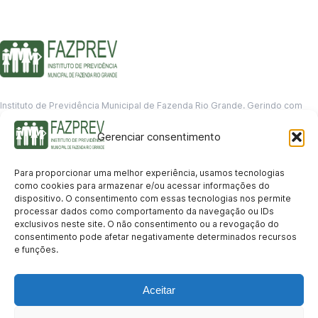
Instituto de Previdência Municipal de Fazenda Rio Grande. Gerindo com
responsabilidade o futuro dos servidores municipais.
Gerenciar consentimento
GERENCIAMENTO DE DADOS
Departamento de informação
Para proporcionar uma melhor experiência, usamos tecnologias
contato@fazprev.pr.gov.br
como cookies para armazenar e/ou acessar informações do
(41) 3995-2146
dispositivo. O consentimento com essas tecnologias nos permite
processar dados como comportamento da navegação ou IDs
Serviços
exclusivos neste site. O não consentimento ou a revogação do
consentimento pode afetar negativamente determinados recursos
Aposentadoria
Pensão por Morte
Benefício por Invalidez
Auxílio Doença
e funções.
Holerite Online
Protocolo Online
Transparência
Aceitar
Portal da Transparência
Licitações
Pró-Gestão RPPS
Acesso a
informação