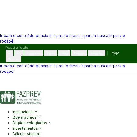
Ir para o conteúdo principal
Ir para o menu
Ir para a busca
Ir para o
rodapé
Pular
Acessibilidade
para
A-
A+
Contraste
Cinza
Links
Dislexia
Reiniciar
Mapa
o
VLibras
conteúdo
Ir para o conteúdo principal
Ir para o menu
Ir para a busca
Ir para o
rodapé
(41) 3995-2146
contato@fazprev.pr.gov.br
Seg-Sex: 08h–12h e
13h–17h
Acessibilidade
|
Mapa do Site
|
Privacidade
Institucional
Quem somos
Órgãos colegiados
Investimentos
Cálculo Atuarial