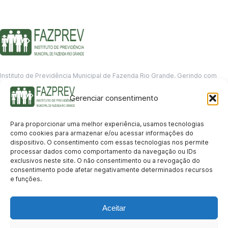
Instituto de Previdência Municipal de Fazenda Rio Grande. Gerindo com
responsabilidade o futuro dos servidores municipais.
Gerenciar consentimento
GERENCIAMENTO DE DADOS
Departamento de informação
Para proporcionar uma melhor experiência, usamos tecnologias
contato@fazprev.pr.gov.br
como cookies para armazenar e/ou acessar informações do
(41) 3995-2146
dispositivo. O consentimento com essas tecnologias nos permite
processar dados como comportamento da navegação ou IDs
Serviços
exclusivos neste site. O não consentimento ou a revogação do
consentimento pode afetar negativamente determinados recursos
Aposentadoria
Pensão por Morte
Benefício por Invalidez
Auxílio Doença
e funções.
Holerite Online
Protocolo Online
Transparência
Aceitar
Portal da Transparência
Licitações
Pró-Gestão RPPS
Acesso a
informação