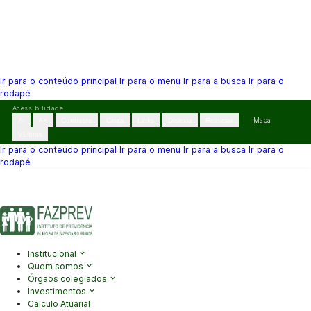
Ir para o conteúdo principal
Ir para o menu
Ir para a busca
Ir para o
rodapé
Pular
Acessibilidade
para
A-
A+
Contraste
Cinza
Links
Dislexia
Reiniciar
Mapa
o
VLibras
conteúdo
Ir para o conteúdo principal
Ir para o menu
Ir para a busca
Ir para o
rodapé
(41) 3995-2146
contato@fazprev.pr.gov.br
Seg-Sex: 08h–12h e
13h–17h
Acessibilidade
|
Mapa do Site
|
Privacidade
Institucional
Quem somos
Órgãos colegiados
Investimentos
Cálculo Atuarial