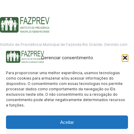
Instituto de Previdência Municipal de Fazenda Rio Grande. Gerindo com
responsabilidade o futuro dos servidores municipais.
Gerenciar consentimento
GERENCIAMENTO DE DADOS
Departamento de informação
Para proporcionar uma melhor experiência, usamos tecnologias
contato@fazprev.pr.gov.br
como cookies para armazenar e/ou acessar informações do
(41) 3995-2146
dispositivo. O consentimento com essas tecnologias nos permite
processar dados como comportamento da navegação ou IDs
Serviços
exclusivos neste site. O não consentimento ou a revogação do
consentimento pode afetar negativamente determinados recursos
Aposentadoria
Pensão por Morte
Benefício por Invalidez
Auxílio Doença
e funções.
Holerite Online
Protocolo Online
Transparência
Aceitar
Portal da Transparência
Licitações
Pró-Gestão RPPS
Acesso a
informação