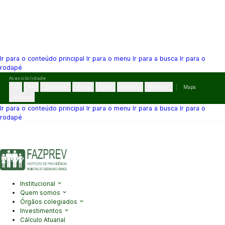
Ir para o conteúdo principal
Ir para o menu
Ir para a busca
Ir para o
rodapé
Pular
Acessibilidade
para
A-
A+
Contraste
Cinza
Links
Dislexia
Reiniciar
Mapa
o
VLibras
conteúdo
Ir para o conteúdo principal
Ir para o menu
Ir para a busca
Ir para o
rodapé
(41) 3995-2146
contato@fazprev.pr.gov.br
Seg-Sex: 08h–12h e
13h–17h
Acessibilidade
|
Mapa do Site
|
Privacidade
Institucional
Quem somos
Órgãos colegiados
Investimentos
Cálculo Atuarial