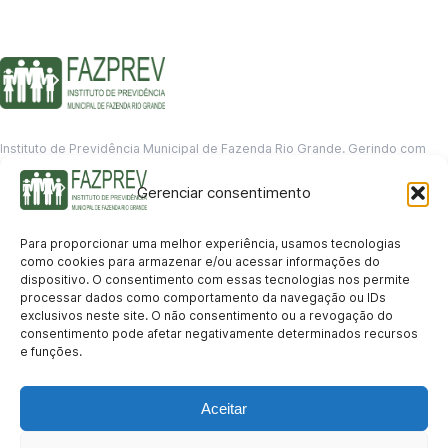
Instituto de Previdência Municipal de Fazenda Rio Grande. Gerindo com
responsabilidade o futuro dos servidores municipais.
Gerenciar consentimento
GERENCIAMENTO DE DADOS
Departamento de informação
Para proporcionar uma melhor experiência, usamos tecnologias
contato@fazprev.pr.gov.br
como cookies para armazenar e/ou acessar informações do
(41) 3995-2146
dispositivo. O consentimento com essas tecnologias nos permite
processar dados como comportamento da navegação ou IDs
Serviços
exclusivos neste site. O não consentimento ou a revogação do
consentimento pode afetar negativamente determinados recursos
Aposentadoria
Pensão por Morte
Benefício por Invalidez
Auxílio Doença
e funções.
Holerite Online
Protocolo Online
Transparência
Aceitar
Portal da Transparência
Licitações
Pró-Gestão RPPS
Acesso a
informação