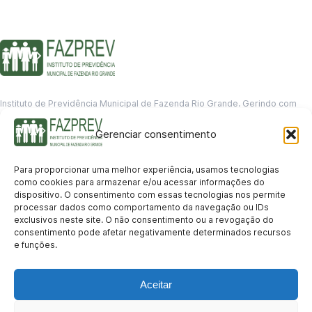
Instituto de Previdência Municipal de Fazenda Rio Grande. Gerindo com
responsabilidade o futuro dos servidores municipais.
Gerenciar consentimento
GERENCIAMENTO DE DADOS
Departamento de informação
Para proporcionar uma melhor experiência, usamos tecnologias
contato@fazprev.pr.gov.br
como cookies para armazenar e/ou acessar informações do
(41) 3995-2146
dispositivo. O consentimento com essas tecnologias nos permite
processar dados como comportamento da navegação ou IDs
Serviços
exclusivos neste site. O não consentimento ou a revogação do
consentimento pode afetar negativamente determinados recursos
Aposentadoria
Pensão por Morte
Benefício por Invalidez
Auxílio Doença
e funções.
Holerite Online
Protocolo Online
Transparência
Aceitar
Portal da Transparência
Licitações
Pró-Gestão RPPS
Acesso a
informação