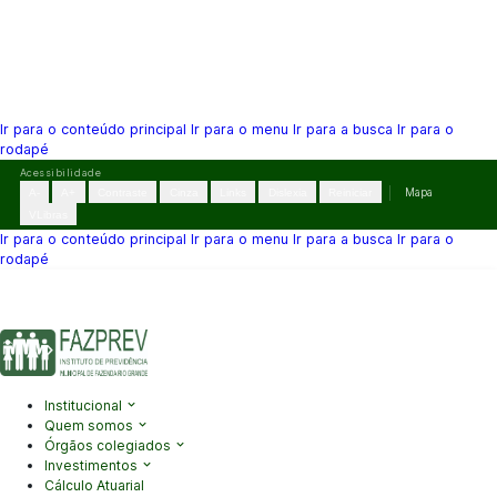
Ir para o conteúdo principal
Ir para o menu
Ir para a busca
Ir para o
rodapé
Pular
Acessibilidade
para
A-
A+
Contraste
Cinza
Links
Dislexia
Reiniciar
Mapa
o
VLibras
conteúdo
Ir para o conteúdo principal
Ir para o menu
Ir para a busca
Ir para o
rodapé
(41) 3995-2146
contato@fazprev.pr.gov.br
Seg-Sex: 08h–12h e
13h–17h
Acessibilidade
|
Mapa do Site
|
Privacidade
Institucional
Quem somos
Órgãos colegiados
Investimentos
Cálculo Atuarial