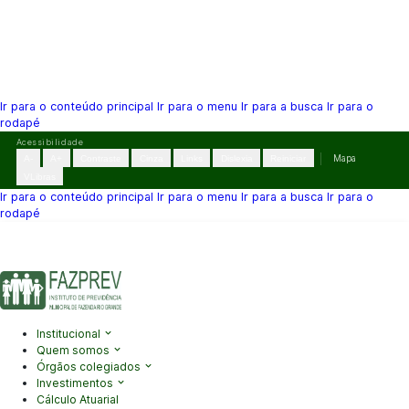
Ir para o conteúdo principal
Ir para o menu
Ir para a busca
Ir para o
rodapé
Pular
Acessibilidade
para
A-
A+
Contraste
Cinza
Links
Dislexia
Reiniciar
Mapa
o
VLibras
conteúdo
Ir para o conteúdo principal
Ir para o menu
Ir para a busca
Ir para o
rodapé
(41) 3995-2146
contato@fazprev.pr.gov.br
Seg-Sex: 08h–12h e
13h–17h
Acessibilidade
|
Mapa do Site
|
Privacidade
Institucional
Quem somos
Órgãos colegiados
Investimentos
Cálculo Atuarial