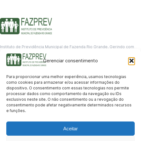
Instituto de Previdência Municipal de Fazenda Rio Grande. Gerindo com
responsabilidade o futuro dos servidores municipais.
Gerenciar consentimento
GERENCIAMENTO DE DADOS
Departamento de informação
Para proporcionar uma melhor experiência, usamos tecnologias
contato@fazprev.pr.gov.br
como cookies para armazenar e/ou acessar informações do
(41) 3995-2146
dispositivo. O consentimento com essas tecnologias nos permite
processar dados como comportamento da navegação ou IDs
Serviços
exclusivos neste site. O não consentimento ou a revogação do
consentimento pode afetar negativamente determinados recursos
Aposentadoria
Pensão por Morte
Benefício por Invalidez
Auxílio Doença
e funções.
Holerite Online
Protocolo Online
Transparência
Aceitar
Portal da Transparência
Licitações
Pró-Gestão RPPS
Acesso a
informação