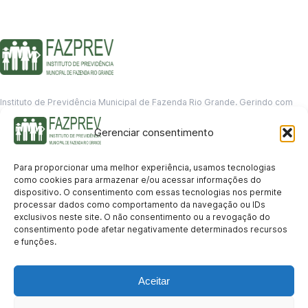
Instituto de Previdência Municipal de Fazenda Rio Grande. Gerindo com
responsabilidade o futuro dos servidores municipais.
Gerenciar consentimento
GERENCIAMENTO DE DADOS
Departamento de informação
Para proporcionar uma melhor experiência, usamos tecnologias
contato@fazprev.pr.gov.br
como cookies para armazenar e/ou acessar informações do
(41) 3995-2146
dispositivo. O consentimento com essas tecnologias nos permite
processar dados como comportamento da navegação ou IDs
Serviços
exclusivos neste site. O não consentimento ou a revogação do
consentimento pode afetar negativamente determinados recursos
Aposentadoria
Pensão por Morte
Benefício por Invalidez
Auxílio Doença
e funções.
Holerite Online
Protocolo Online
Transparência
Aceitar
Portal da Transparência
Licitações
Pró-Gestão RPPS
Acesso a
informação