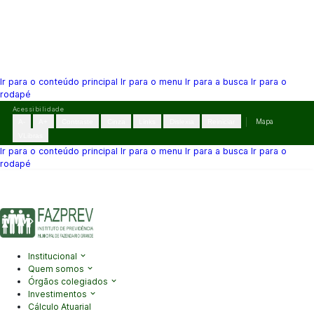
Ir para o conteúdo principal
Ir para o menu
Ir para a busca
Ir para o
rodapé
Pular
Acessibilidade
para
A-
A+
Contraste
Cinza
Links
Dislexia
Reiniciar
Mapa
o
VLibras
conteúdo
Ir para o conteúdo principal
Ir para o menu
Ir para a busca
Ir para o
rodapé
(41) 3995-2146
contato@fazprev.pr.gov.br
Seg-Sex: 08h–12h e
13h–17h
Acessibilidade
|
Mapa do Site
|
Privacidade
Institucional
Quem somos
Órgãos colegiados
Investimentos
Cálculo Atuarial