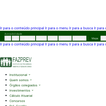
Ir para o conteúdo principal
Ir para o menu
Ir para a busca
Ir para
Pular
Acessibilidade
para
A-
A+
Contraste
Cinza
Links
Dislexia
Reiniciar
Mapa
VL
o
Ir para o conteúdo principal
Ir para o menu
Ir para a busca
Ir para
conteúdo
(41) 3995-2146
contato@fazprev.pr.gov.br
Seg-Sex: 08h–
Acessibilidade
|
Mapa do Site
|
Privacidade
Institucional
Quem somos
Órgãos colegiados
Investimentos
Cálculo Atuarial
Concursos