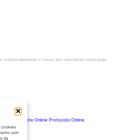
m responsabilidade o futuro dos servidores municipais.
 Doença
Holerite Online
Protocolo Online
 cookies
imento com
o da