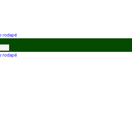
 o rodapé
ibras
 o rodapé
12h e 13h–17h