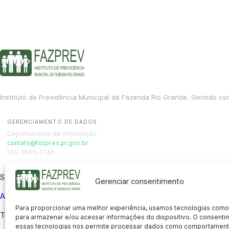
Instituto de Previdência Municipal de Fazenda Rio Grande. Gerindo co
GERENCIAMENTO DE DADOS
Departamento de informação
contato@fazprev.pr.gov.br
(41) 3995-2146
Serviços
Gerenciar consentimento
Aposentadoria
Pensão por Morte
Benefício por Invalidez
Auxílio
Para proporcionar uma melhor experiência, usamos tecnologias como
Transparência
para armazenar e/ou acessar informações do dispositivo. O consent
essas tecnologias nos permite processar dados como comportament