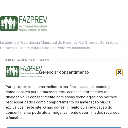
Instituto de Previdência Municipal de Fazenda Rio Grande. Gerindo com
responsabilidade o futuro dos servidores municipais.
GERENCIAMENTO DE DADOS
Departamento de informação
Gerenciar consentimento
contato@fazprev.pr.gov.br
(41) 3995-2146
Para proporcionar uma melhor experiência, usamos tecnologias
Serviços
como cookies para armazenar e/ou acessar informações do
dispositivo. O consentimento com essas tecnologias nos permite
Aposentadoria
Pensão por Morte
Benefício por Invalidez
Auxílio Doença
processar dados como comportamento da navegação ou IDs
Holerite Online
Protocolo Online
exclusivos neste site. O não consentimento ou a revogação do
Transparência
consentimento pode afetar negativamente determinados recursos
e funções.
Portal da Transparência
Licitações
Pró-Gestão RPPS
Acesso a
informação