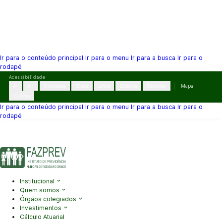
Ir para o conteúdo principal
Ir para o menu
Ir para a busca
Ir para o
rodapé
Pular
Acessibilidade
para
A-
A+
Contraste
Cinza
Links
Dislexia
Reiniciar
Mapa
o
VLibras
conteúdo
Ir para o conteúdo principal
Ir para o menu
Ir para a busca
Ir para o
rodapé
(41) 3995-2146
contato@fazprev.pr.gov.br
Seg-Sex: 08h–12h e
13h–17h
Acessibilidade
|
Mapa do Site
|
Privacidade
Institucional
Quem somos
Órgãos colegiados
Investimentos
Cálculo Atuarial