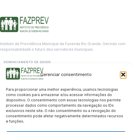
Instituto de Previdência Municipal de Fazenda Rio Grande. Gerindo com
responsabilidade o futuro dos servidores municipais.
GERENCIAMENTO DE DADOS
Departamento de informação
Gerenciar consentimento
contato@fazprev.pr.gov.br
(41) 3995-2146
Para proporcionar uma melhor experiência, usamos tecnologias
Serviços
como cookies para armazenar e/ou acessar informações do
dispositivo. O consentimento com essas tecnologias nos permite
Aposentadoria
Pensão por Morte
Benefício por Invalidez
Auxílio Doença
processar dados como comportamento da navegação ou IDs
Holerite Online
Protocolo Online
exclusivos neste site. O não consentimento ou a revogação do
Transparência
consentimento pode afetar negativamente determinados recursos
e funções.
Portal da Transparência
Licitações
Pró-Gestão RPPS
Acesso a
informação