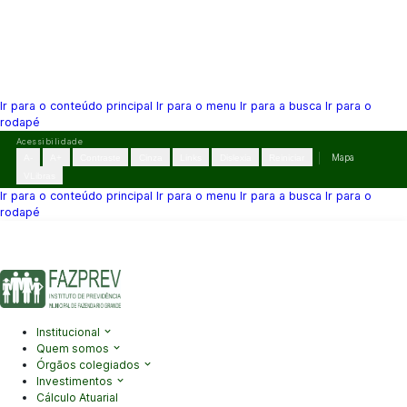
Ir para o conteúdo principal
Ir para o menu
Ir para a busca
Ir para o
rodapé
Pular
Acessibilidade
para
A-
A+
Contraste
Cinza
Links
Dislexia
Reiniciar
Mapa
o
VLibras
conteúdo
Ir para o conteúdo principal
Ir para o menu
Ir para a busca
Ir para o
rodapé
(41) 3995-2146
contato@fazprev.pr.gov.br
Seg-Sex: 08h–12h e
13h–17h
Acessibilidade
|
Mapa do Site
|
Privacidade
Institucional
Quem somos
Órgãos colegiados
Investimentos
Cálculo Atuarial