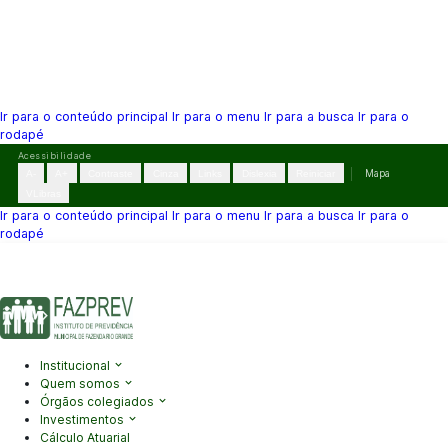
Ir para o conteúdo principal
Ir para o menu
Ir para a busca
Ir para o
rodapé
Pular
Acessibilidade
para
A-
A+
Contraste
Cinza
Links
Dislexia
Reiniciar
Mapa
o
VLibras
conteúdo
Ir para o conteúdo principal
Ir para o menu
Ir para a busca
Ir para o
rodapé
(41) 3995-2146
contato@fazprev.pr.gov.br
Seg-Sex: 08h–12h e
13h–17h
Acessibilidade
|
Mapa do Site
|
Privacidade
Institucional
Quem somos
Órgãos colegiados
Investimentos
Cálculo Atuarial