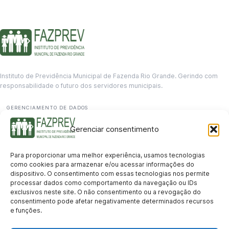
Instituto de Previdência Municipal de Fazenda Rio Grande. Gerindo com
responsabilidade o futuro dos servidores municipais.
GERENCIAMENTO DE DADOS
Departamento de informação
Gerenciar consentimento
contato@fazprev.pr.gov.br
(41) 3995-2146
Para proporcionar uma melhor experiência, usamos tecnologias
Serviços
como cookies para armazenar e/ou acessar informações do
dispositivo. O consentimento com essas tecnologias nos permite
Aposentadoria
Pensão por Morte
Benefício por Invalidez
Auxílio Doença
processar dados como comportamento da navegação ou IDs
Holerite Online
Protocolo Online
exclusivos neste site. O não consentimento ou a revogação do
Transparência
consentimento pode afetar negativamente determinados recursos
e funções.
Portal da Transparência
Licitações
Pró-Gestão RPPS
Acesso a
informação