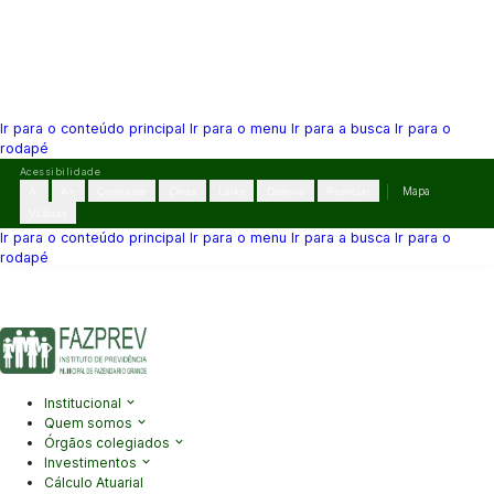
Ir para o conteúdo principal
Ir para o menu
Ir para a busca
Ir para o
rodapé
Pular
Acessibilidade
para
A-
A+
Contraste
Cinza
Links
Dislexia
Reiniciar
Mapa
o
VLibras
conteúdo
Ir para o conteúdo principal
Ir para o menu
Ir para a busca
Ir para o
rodapé
(41) 3995-2146
contato@fazprev.pr.gov.br
Seg-Sex: 08h–12h e
13h–17h
Acessibilidade
|
Mapa do Site
|
Privacidade
Institucional
Quem somos
Órgãos colegiados
Investimentos
Cálculo Atuarial