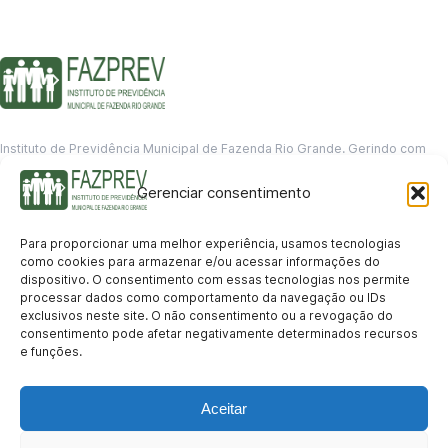
Instituto de Previdência Municipal de Fazenda Rio Grande. Gerindo com
responsabilidade o futuro dos servidores municipais.
Gerenciar consentimento
GERENCIAMENTO DE DADOS
Departamento de informação
Para proporcionar uma melhor experiência, usamos tecnologias
contato@fazprev.pr.gov.br
como cookies para armazenar e/ou acessar informações do
(41) 3995-2146
dispositivo. O consentimento com essas tecnologias nos permite
processar dados como comportamento da navegação ou IDs
Serviços
exclusivos neste site. O não consentimento ou a revogação do
consentimento pode afetar negativamente determinados recursos
Aposentadoria
Pensão por Morte
Benefício por Invalidez
Auxílio Doença
e funções.
Holerite Online
Protocolo Online
Transparência
Aceitar
Portal da Transparência
Licitações
Pró-Gestão RPPS
Acesso a
informação