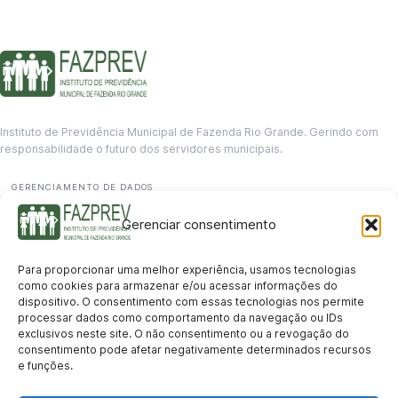
Instituto de Previdência Municipal de Fazenda Rio Grande. Gerindo com
responsabilidade o futuro dos servidores municipais.
GERENCIAMENTO DE DADOS
Departamento de informação
Gerenciar consentimento
contato@fazprev.pr.gov.br
(41) 3995-2146
Para proporcionar uma melhor experiência, usamos tecnologias
Serviços
como cookies para armazenar e/ou acessar informações do
dispositivo. O consentimento com essas tecnologias nos permite
Aposentadoria
Pensão por Morte
Benefício por Invalidez
Auxílio Doença
processar dados como comportamento da navegação ou IDs
Holerite Online
Protocolo Online
exclusivos neste site. O não consentimento ou a revogação do
Transparência
consentimento pode afetar negativamente determinados recursos
e funções.
Portal da Transparência
Licitações
Pró-Gestão RPPS
Acesso a
informação