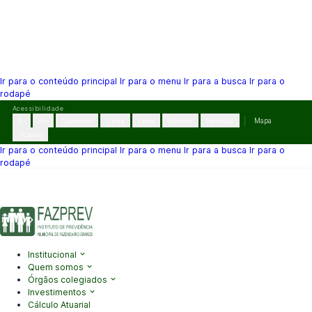
Ir para o conteúdo principal
Ir para o menu
Ir para a busca
Ir para o
rodapé
Pular
Acessibilidade
para
A-
A+
Contraste
Cinza
Links
Dislexia
Reiniciar
Mapa
o
VLibras
conteúdo
Ir para o conteúdo principal
Ir para o menu
Ir para a busca
Ir para o
rodapé
(41) 3995-2146
contato@fazprev.pr.gov.br
Seg-Sex: 08h–12h e
13h–17h
Acessibilidade
|
Mapa do Site
|
Privacidade
Institucional
Quem somos
Órgãos colegiados
Investimentos
Cálculo Atuarial