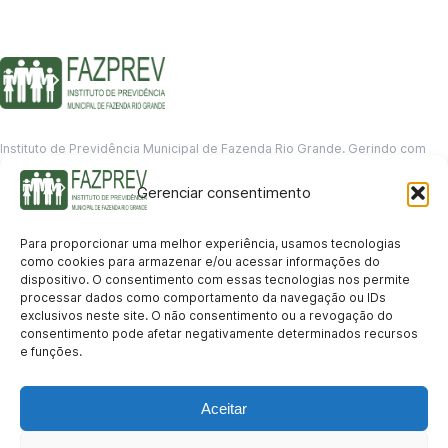
Instituto de Previdência Municipal de Fazenda Rio Grande. Gerindo com
responsabilidade o futuro dos servidores municipais.
Gerenciar consentimento
GERENCIAMENTO DE DADOS
Departamento de informação
Para proporcionar uma melhor experiência, usamos tecnologias
contato@fazprev.pr.gov.br
como cookies para armazenar e/ou acessar informações do
(41) 3995-2146
dispositivo. O consentimento com essas tecnologias nos permite
processar dados como comportamento da navegação ou IDs
Serviços
exclusivos neste site. O não consentimento ou a revogação do
consentimento pode afetar negativamente determinados recursos
Aposentadoria
Pensão por Morte
Benefício por Invalidez
Auxílio Doença
e funções.
Holerite Online
Protocolo Online
Transparência
Aceitar
Portal da Transparência
Licitações
Pró-Gestão RPPS
Acesso a
informação