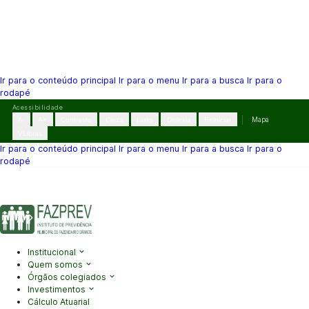
Ir para o conteúdo principal
Ir para o menu
Ir para a busca
Ir para o
rodapé
Pular
Acessibilidade
para
A-
A+
Contraste
Cinza
Links
Dislexia
Reiniciar
Mapa
o
VLibras
conteúdo
Ir para o conteúdo principal
Ir para o menu
Ir para a busca
Ir para o
rodapé
(41) 3995-2146
contato@fazprev.pr.gov.br
Seg-Sex: 08h–12h e
13h–17h
Acessibilidade
|
Mapa do Site
|
Privacidade
Institucional
Quem somos
Órgãos colegiados
Investimentos
Cálculo Atuarial