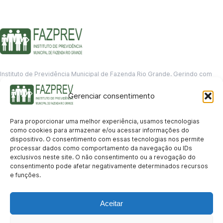
Instituto de Previdência Municipal de Fazenda Rio Grande. Gerindo com
responsabilidade o futuro dos servidores municipais.
Gerenciar consentimento
GERENCIAMENTO DE DADOS
Departamento de informação
Para proporcionar uma melhor experiência, usamos tecnologias
contato@fazprev.pr.gov.br
como cookies para armazenar e/ou acessar informações do
(41) 3995-2146
dispositivo. O consentimento com essas tecnologias nos permite
processar dados como comportamento da navegação ou IDs
Serviços
exclusivos neste site. O não consentimento ou a revogação do
consentimento pode afetar negativamente determinados recursos
Aposentadoria
Pensão por Morte
Benefício por Invalidez
Auxílio Doença
e funções.
Holerite Online
Protocolo Online
Transparência
Aceitar
Portal da Transparência
Licitações
Pró-Gestão RPPS
Acesso a
informação