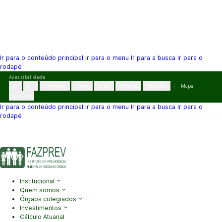
Ir para o conteúdo principal
Ir para o menu
Ir para a busca
Ir para o
rodapé
Pular
Acessibilidade
para
A-
A+
Contraste
Cinza
Links
Dislexia
Reiniciar
Mapa
o
VLibras
conteúdo
Ir para o conteúdo principal
Ir para o menu
Ir para a busca
Ir para o
rodapé
(41) 3995-2146
contato@fazprev.pr.gov.br
Seg-Sex: 08h–12h e
13h–17h
Acessibilidade
|
Mapa do Site
|
Privacidade
Institucional
Quem somos
Órgãos colegiados
Investimentos
Cálculo Atuarial