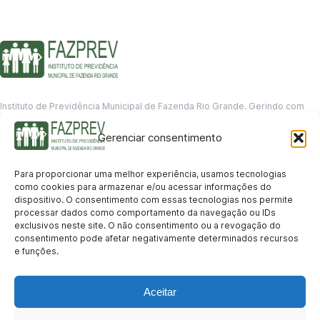
Instituto de Previdência Municipal de Fazenda Rio Grande. Gerindo com
responsabilidade o futuro dos servidores municipais.
Gerenciar consentimento
GERENCIAMENTO DE DADOS
Departamento de informação
Para proporcionar uma melhor experiência, usamos tecnologias
contato@fazprev.pr.gov.br
como cookies para armazenar e/ou acessar informações do
(41) 3995-2146
dispositivo. O consentimento com essas tecnologias nos permite
processar dados como comportamento da navegação ou IDs
Serviços
exclusivos neste site. O não consentimento ou a revogação do
consentimento pode afetar negativamente determinados recursos
Aposentadoria
Pensão por Morte
Benefício por Invalidez
Auxílio Doença
e funções.
Holerite Online
Protocolo Online
Transparência
Aceitar
Portal da Transparência
Licitações
Pró-Gestão RPPS
Acesso a
informação