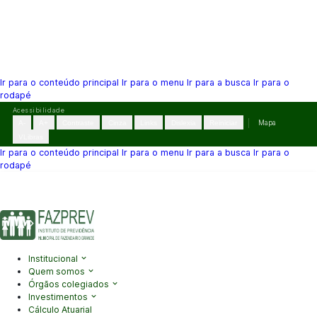
Ir para o conteúdo principal
Ir para o menu
Ir para a busca
Ir para o
rodapé
Pular
Acessibilidade
para
A-
A+
Contraste
Cinza
Links
Dislexia
Reiniciar
Mapa
o
VLibras
conteúdo
Ir para o conteúdo principal
Ir para o menu
Ir para a busca
Ir para o
rodapé
(41) 3995-2146
contato@fazprev.pr.gov.br
Seg-Sex: 08h–12h e
13h–17h
Acessibilidade
|
Mapa do Site
|
Privacidade
Institucional
Quem somos
Órgãos colegiados
Investimentos
Cálculo Atuarial