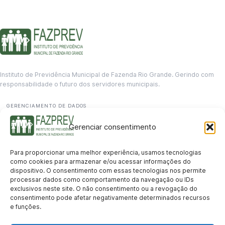
Instituto de Previdência Municipal de Fazenda Rio Grande. Gerindo com
responsabilidade o futuro dos servidores municipais.
GERENCIAMENTO DE DADOS
Departamento de informação
Gerenciar consentimento
contato@fazprev.pr.gov.br
(41) 3995-2146
Para proporcionar uma melhor experiência, usamos tecnologias
Serviços
como cookies para armazenar e/ou acessar informações do
dispositivo. O consentimento com essas tecnologias nos permite
Aposentadoria
Pensão por Morte
Benefício por Invalidez
Auxílio Doença
processar dados como comportamento da navegação ou IDs
Holerite Online
Protocolo Online
exclusivos neste site. O não consentimento ou a revogação do
Transparência
consentimento pode afetar negativamente determinados recursos
e funções.
Portal da Transparência
Licitações
Pró-Gestão RPPS
Acesso a
informação