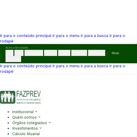
Ir para o conteúdo principal
Ir para o menu
Ir para a busca
Ir para o
rodapé
Pular
Acessibilidade
para
A-
A+
Contraste
Cinza
Links
Dislexia
Reiniciar
Mapa
o
VLibras
conteúdo
Ir para o conteúdo principal
Ir para o menu
Ir para a busca
Ir para o
rodapé
(41) 3995-2146
contato@fazprev.pr.gov.br
Seg-Sex: 08h–12h e
13h–17h
Acessibilidade
|
Mapa do Site
|
Privacidade
Institucional
Quem somos
Órgãos colegiados
Investimentos
Cálculo Atuarial