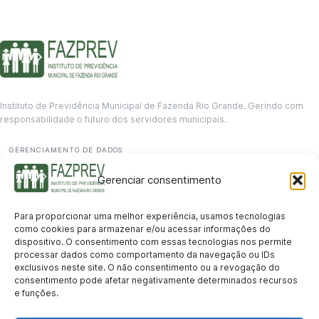
Instituto de Previdência Municipal de Fazenda Rio Grande. Gerindo com
responsabilidade o futuro dos servidores municipais.
GERENCIAMENTO DE DADOS
Departamento de informação
Gerenciar consentimento
contato@fazprev.pr.gov.br
(41) 3995-2146
Para proporcionar uma melhor experiência, usamos tecnologias
Serviços
como cookies para armazenar e/ou acessar informações do
dispositivo. O consentimento com essas tecnologias nos permite
Aposentadoria
Pensão por Morte
Benefício por Invalidez
Auxílio Doença
processar dados como comportamento da navegação ou IDs
Holerite Online
Protocolo Online
exclusivos neste site. O não consentimento ou a revogação do
Transparência
consentimento pode afetar negativamente determinados recursos
e funções.
Portal da Transparência
Licitações
Pró-Gestão RPPS
Acesso a
informação