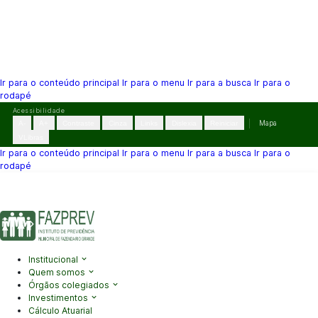
Ir para o conteúdo principal
Ir para o menu
Ir para a busca
Ir para o
rodapé
Pular
Acessibilidade
para
A-
A+
Contraste
Cinza
Links
Dislexia
Reiniciar
Mapa
o
VLibras
conteúdo
Ir para o conteúdo principal
Ir para o menu
Ir para a busca
Ir para o
rodapé
(41) 3995-2146
contato@fazprev.pr.gov.br
Seg-Sex: 08h–12h e
13h–17h
Acessibilidade
|
Mapa do Site
|
Privacidade
Institucional
Quem somos
Órgãos colegiados
Investimentos
Cálculo Atuarial