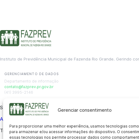
Instituto de Previdência Municipal de Fazenda Rio Grande. Gerindo co
GERENCIAMENTO DE DADOS
Departamento de informação
contato@fazprev.pr.gov.br
(41) 3995-2146
Serviços
Gerenciar consentimento
Aposentadoria
Pensão por Morte
Benefício por Invalidez
Auxílio
Para proporcionar uma melhor experiência, usamos tecnologias como
Transparência
para armazenar e/ou acessar informações do dispositivo. O consent
essas tecnologias nos permite processar dados como comportament