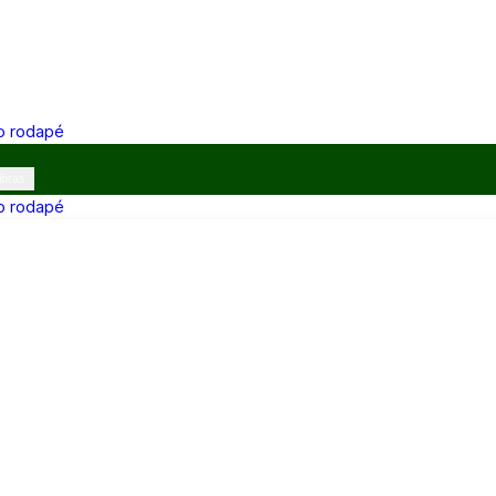
 o rodapé
ibras
 o rodapé
12h e 13h–17h