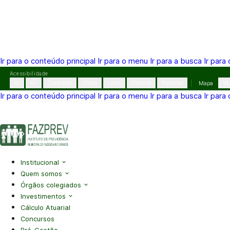
Ir para o conteúdo principal
Ir para o menu
Ir para a busca
Ir para
Pular
Acessibilidade
para
A-
A+
Contraste
Cinza
Links
Dislexia
Reiniciar
Mapa
VL
o
Ir para o conteúdo principal
Ir para o menu
Ir para a busca
Ir para
conteúdo
(41) 3995-2146
contato@fazprev.pr.gov.br
Seg-Sex: 08h–
Acessibilidade
|
Mapa do Site
|
Privacidade
Institucional
Quem somos
Órgãos colegiados
Investimentos
Cálculo Atuarial
Concursos