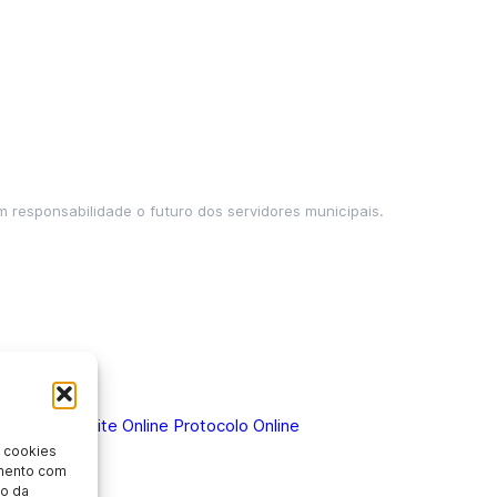
m responsabilidade o futuro dos servidores municipais.
 Doença
Holerite Online
Protocolo Online
 cookies
imento com
o da