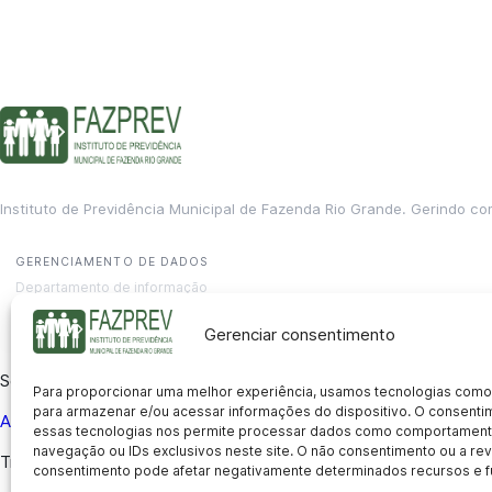
Instituto de Previdência Municipal de Fazenda Rio Grande. Gerindo co
GERENCIAMENTO DE DADOS
Departamento de informação
contato@fazprev.pr.gov.br
(41) 3995-2146
Gerenciar consentimento
Serviços
Para proporcionar uma melhor experiência, usamos tecnologias como
para armazenar e/ou acessar informações do dispositivo. O consent
Aposentadoria
Pensão por Morte
Benefício por Invalidez
Auxílio
essas tecnologias nos permite processar dados como comportament
navegação ou IDs exclusivos neste site. O não consentimento ou a r
Transparência
consentimento pode afetar negativamente determinados recursos e f