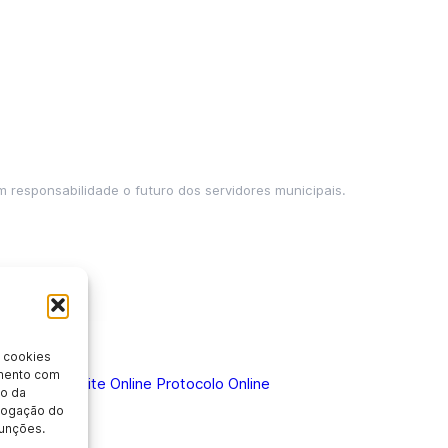
m responsabilidade o futuro dos servidores municipais.
 cookies
imento com
 Doença
Holerite Online
Protocolo Online
o da
evogação do
unções.