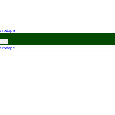
 o rodapé
ibras
 o rodapé
12h e 13h–17h