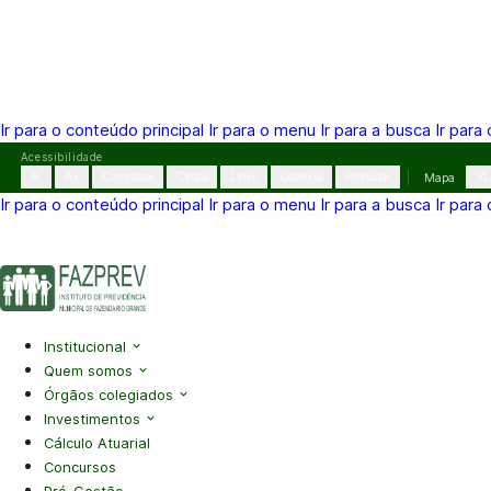
Ir para o conteúdo principal
Ir para o menu
Ir para a busca
Ir para
Pular
Acessibilidade
para
A-
A+
Contraste
Cinza
Links
Dislexia
Reiniciar
Mapa
VL
o
Ir para o conteúdo principal
Ir para o menu
Ir para a busca
Ir para
conteúdo
(41) 3995-2146
contato@fazprev.pr.gov.br
Seg-Sex: 08h–
Acessibilidade
|
Mapa do Site
|
Privacidade
Institucional
Quem somos
Órgãos colegiados
Investimentos
Cálculo Atuarial
Concursos