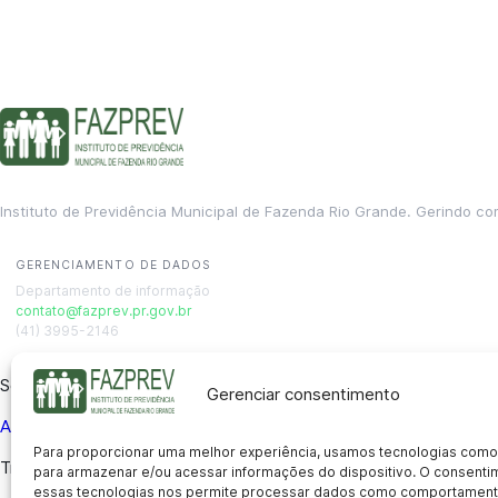
Instituto de Previdência Municipal de Fazenda Rio Grande. Gerindo co
GERENCIAMENTO DE DADOS
Departamento de informação
contato@fazprev.pr.gov.br
(41) 3995-2146
Serviços
Gerenciar consentimento
Aposentadoria
Pensão por Morte
Benefício por Invalidez
Auxílio
Para proporcionar uma melhor experiência, usamos tecnologias como
Transparência
para armazenar e/ou acessar informações do dispositivo. O consent
essas tecnologias nos permite processar dados como comportament