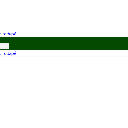
 o rodapé
ibras
 o rodapé
12h e 13h–17h