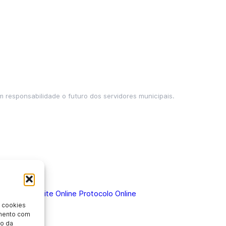
m responsabilidade o futuro dos servidores municipais.
 Doença
Holerite Online
Protocolo Online
 cookies
imento com
o da