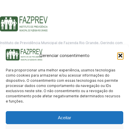
Instituto de Previdência Municipal de Fazenda Rio Grande. Gerindo com
responsabilidade o futuro dos servidores municipais.
Gerenciar consentimento
GERENCIAMENTO DE DADOS
Departamento de informação
Para proporcionar uma melhor experiência, usamos tecnologias
contato@fazprev.pr.gov.br
como cookies para armazenar e/ou acessar informações do
(41) 3995-2146
dispositivo. O consentimento com essas tecnologias nos permite
processar dados como comportamento da navegação ou IDs
Serviços
exclusivos neste site. O não consentimento ou a revogação do
consentimento pode afetar negativamente determinados recursos
Aposentadoria
Pensão por Morte
Benefício por Invalidez
Auxílio Doença
e funções.
Holerite Online
Protocolo Online
Transparência
Aceitar
Portal da Transparência
Licitações
Pró-Gestão RPPS
Acesso a
informação