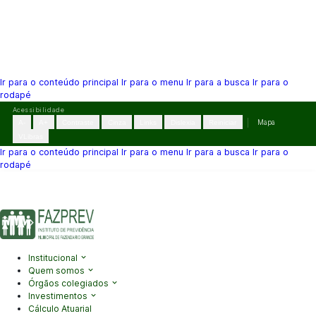
Ir para o conteúdo principal
Ir para o menu
Ir para a busca
Ir para o
rodapé
Pular
Acessibilidade
para
A-
A+
Contraste
Cinza
Links
Dislexia
Reiniciar
Mapa
o
VLibras
conteúdo
Ir para o conteúdo principal
Ir para o menu
Ir para a busca
Ir para o
rodapé
(41) 3995-2146
contato@fazprev.pr.gov.br
Seg-Sex: 08h–12h e
13h–17h
Acessibilidade
|
Mapa do Site
|
Privacidade
Institucional
Quem somos
Órgãos colegiados
Investimentos
Cálculo Atuarial