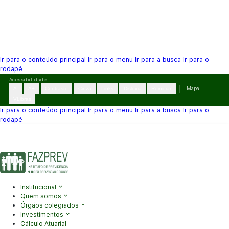
Ir para o conteúdo principal
Ir para o menu
Ir para a busca
Ir para o
rodapé
Pular
Acessibilidade
para
A-
A+
Contraste
Cinza
Links
Dislexia
Reiniciar
Mapa
o
VLibras
conteúdo
Ir para o conteúdo principal
Ir para o menu
Ir para a busca
Ir para o
rodapé
(41) 3995-2146
contato@fazprev.pr.gov.br
Seg-Sex: 08h–12h e
13h–17h
Acessibilidade
|
Mapa do Site
|
Privacidade
Institucional
Quem somos
Órgãos colegiados
Investimentos
Cálculo Atuarial