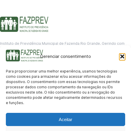
Instituto de Previdência Municipal de Fazenda Rio Grande. Gerindo com
responsabilidade o futuro dos servidores municipais.
Gerenciar consentimento
GERENCIAMENTO DE DADOS
Departamento de informação
Para proporcionar uma melhor experiência, usamos tecnologias
contato@fazprev.pr.gov.br
como cookies para armazenar e/ou acessar informações do
(41) 3995-2146
dispositivo. O consentimento com essas tecnologias nos permite
processar dados como comportamento da navegação ou IDs
Serviços
exclusivos neste site. O não consentimento ou a revogação do
consentimento pode afetar negativamente determinados recursos
Aposentadoria
Pensão por Morte
Benefício por Invalidez
Auxílio Doença
e funções.
Holerite Online
Protocolo Online
Transparência
Aceitar
Portal da Transparência
Licitações
Pró-Gestão RPPS
Acesso a
informação