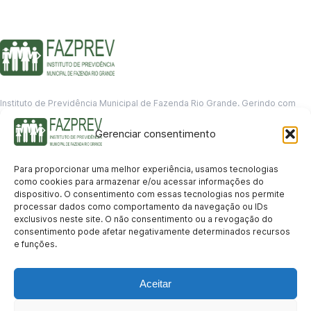
Instituto de Previdência Municipal de Fazenda Rio Grande. Gerindo com
responsabilidade o futuro dos servidores municipais.
Gerenciar consentimento
GERENCIAMENTO DE DADOS
Departamento de informação
Para proporcionar uma melhor experiência, usamos tecnologias
contato@fazprev.pr.gov.br
como cookies para armazenar e/ou acessar informações do
(41) 3995-2146
dispositivo. O consentimento com essas tecnologias nos permite
processar dados como comportamento da navegação ou IDs
Serviços
exclusivos neste site. O não consentimento ou a revogação do
consentimento pode afetar negativamente determinados recursos
Aposentadoria
Pensão por Morte
Benefício por Invalidez
Auxílio Doença
e funções.
Holerite Online
Protocolo Online
Transparência
Aceitar
Portal da Transparência
Licitações
Pró-Gestão RPPS
Acesso a
informação