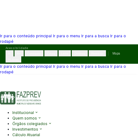
Ir para o conteúdo principal
Ir para o menu
Ir para a busca
Ir para o
rodapé
Pular
Acessibilidade
para
A-
A+
Contraste
Cinza
Links
Dislexia
Reiniciar
Mapa
o
VLibras
conteúdo
Ir para o conteúdo principal
Ir para o menu
Ir para a busca
Ir para o
rodapé
(41) 3995-2146
contato@fazprev.pr.gov.br
Seg-Sex: 08h–12h e
13h–17h
Acessibilidade
|
Mapa do Site
|
Privacidade
Institucional
Quem somos
Órgãos colegiados
Investimentos
Cálculo Atuarial