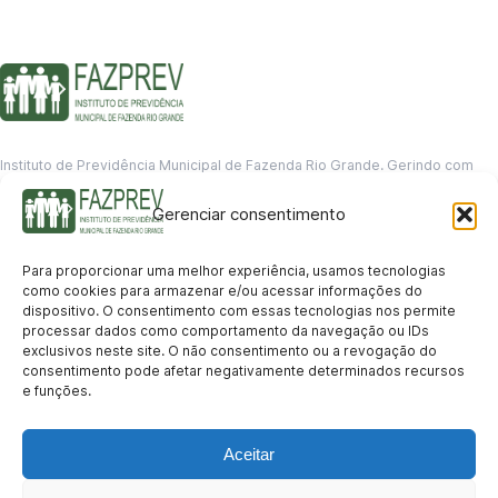
Instituto de Previdência Municipal de Fazenda Rio Grande. Gerindo com
responsabilidade o futuro dos servidores municipais.
Gerenciar consentimento
GERENCIAMENTO DE DADOS
Departamento de informação
Para proporcionar uma melhor experiência, usamos tecnologias
contato@fazprev.pr.gov.br
como cookies para armazenar e/ou acessar informações do
(41) 3995-2146
dispositivo. O consentimento com essas tecnologias nos permite
processar dados como comportamento da navegação ou IDs
Serviços
exclusivos neste site. O não consentimento ou a revogação do
consentimento pode afetar negativamente determinados recursos
Aposentadoria
Pensão por Morte
Benefício por Invalidez
Auxílio Doença
e funções.
Holerite Online
Protocolo Online
Transparência
Aceitar
Portal da Transparência
Licitações
Pró-Gestão RPPS
Acesso a
informação