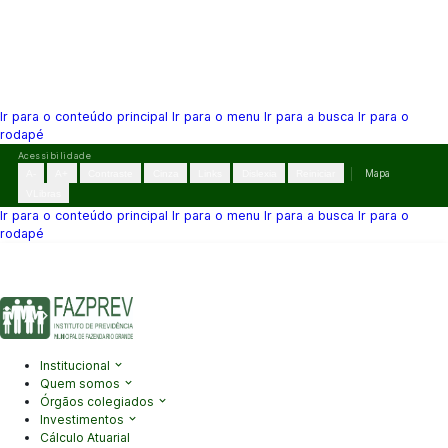
Ir para o conteúdo principal
Ir para o menu
Ir para a busca
Ir para o
rodapé
Pular
Acessibilidade
para
A-
A+
Contraste
Cinza
Links
Dislexia
Reiniciar
Mapa
o
VLibras
conteúdo
Ir para o conteúdo principal
Ir para o menu
Ir para a busca
Ir para o
rodapé
(41) 3995-2146
contato@fazprev.pr.gov.br
Seg-Sex: 08h–12h e
13h–17h
Acessibilidade
|
Mapa do Site
|
Privacidade
Institucional
Quem somos
Órgãos colegiados
Investimentos
Cálculo Atuarial